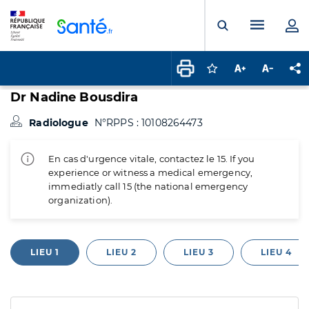
Panneau de gestion des cookies
Menu pr
Ouvrir la rech
Connectez-vous pour
Augmenter la t
Diminuer 
Pa
Dr Nadine Bousdira
Radiologue
N°RPPS : 10108264473
En cas d'urgence vitale, contactez le 15. If you
experience or witness a medical emergency,
immediatly call 15 (the national emergency
organization).
LIEU 1
LIEU 2
LIEU 3
LIEU 4