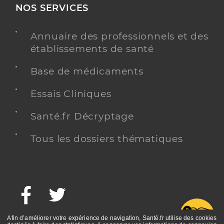
NOS SERVICES
Annuaire des professionnels et des
établissements de santé
Base de médicaments
Essais Cliniques
Santé.fr Décryptage
Tous les dossiers thématiques
Facebook
Twitter
G
Afin d’améliorer votre expérience de navigation, Santé.fr utilise des cookies