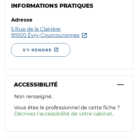
INFORMATIONS PRATIQUES
Adresse
5 Rue de la Clairière,
91000 Évry-Courcouronnes
S'Y RENDRE
ACCESSIBILITÉ
Filtres
Non renseigné.
Sélectionnez un ou plusieurs handicaps/besoins spécifiques p
Vous êtes le professionnel de cette fiche ?
Décrivez l'accessibilité de votre cabinet
.