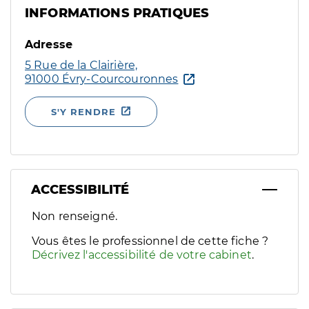
INFORMATIONS PRATIQUES
Adresse
5 Rue de la Clairière,
91000 Évry-Courcouronnes
S'Y RENDRE
ACCESSIBILITÉ
Filtres
Non renseigné.
Sélectionnez un ou plusieurs handicaps/besoins spécifiques p
Vous êtes le professionnel de cette fiche ?
Décrivez l'accessibilité de votre cabinet
.