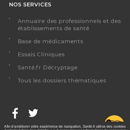
NOS SERVICES
Annuaire des professionnels et des
établissements de santé
Base de médicaments
Essais Cliniques
Santé.fr Décryptage
Tous les dossiers thématiques
Facebook
Twitter
G
Afin d’améliorer votre expérience de navigation, Santé.fr utilise des cookies