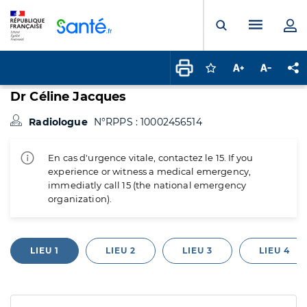
Panneau de gestion des cookies
Menu pr
Ouvrir la rech
Connectez-vous pour
Augmenter la t
Diminuer 
Pa
Dr Céline Jacques
Radiologue
N°RPPS : 10002456514
En cas d'urgence vitale, contactez le 15. If you
experience or witness a medical emergency,
immediatly call 15 (the national emergency
organization).
LIEU 1
LIEU 2
LIEU 3
LIEU 4