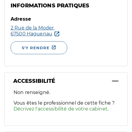
INFORMATIONS PRATIQUES
Adresse
2 Rue de la Moder,
67500 Haguenau
S'Y RENDRE
ACCESSIBILITÉ
Filtres
Non renseigné.
Sélectionnez un ou plusieurs handicaps/besoins spécifiques p
Vous êtes le professionnel de cette fiche ?
Décrivez l'accessibilité de votre cabinet
.