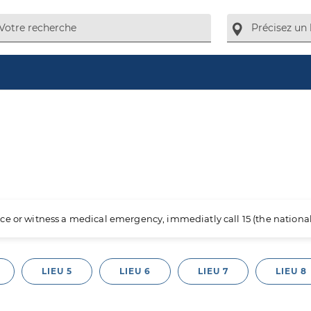
ience or witness a medical emergency, immediatly call 15 (the nation
LIEU 5
LIEU 6
LIEU 7
LIEU 8