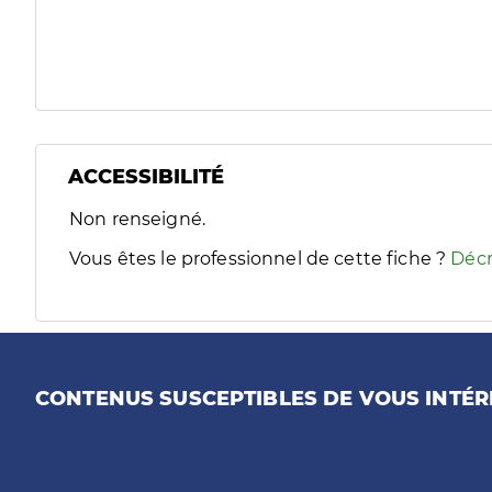
ACCESSIBILITÉ
Filtres
Non renseigné.
Sélectionnez un ou plusieurs handicaps/besoins spécifiques
Vous êtes le professionnel de cette fiche ?
Décr
CONTENUS SUSCEPTIBLES DE VOUS INTÉR