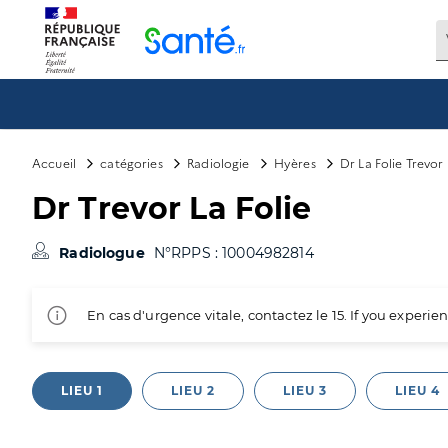
Panneau de gestion des cookies
Accueil
catégories
Radiologie
Hyères
Dr La Folie Trevor
Dr Trevor La Folie
Radiologue
N°RPPS : 10004982814
En cas d'urgence vitale, contactez le 15. If you exper
LIEU 1
LIEU 2
LIEU 3
LIEU 4