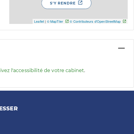
S'Y RENDRE
Leaflet
|
© MapTiler
© Contributeurs d'OpenStreetMap
 pour afficher les informations d'accessibilité associées
ivez l'accessibilité de votre cabinet
.
ESSER