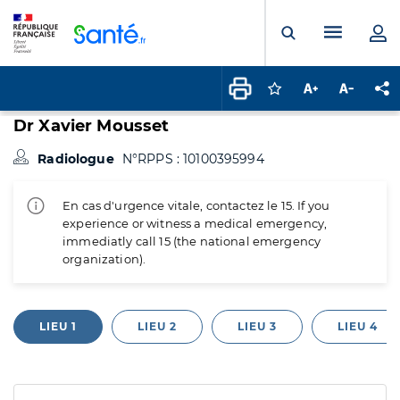
Panneau de gestion des cookies
Menu pr
Ouvrir la rech
Connectez-vous pour
Augmenter la t
Diminuer 
Pa
Dr Xavier Mousset
Radiologue
N°RPPS : 10100395994
En cas d'urgence vitale, contactez le 15. If you
experience or witness a medical emergency,
immediatly call 15 (the national emergency
organization).
LIEU 1
LIEU 2
LIEU 3
LIEU 4