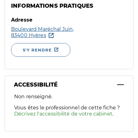
INFORMATIONS PRATIQUES
Adresse
Boulevard Maréchal Juin,
83400 Hyères
S'Y RENDRE
ACCESSIBILITÉ
Filtres
Non renseigné.
Sélectionnez un ou plusieurs handicaps/besoins spécifiques p
Vous êtes le professionnel de cette fiche ?
Décrivez l'accessibilité de votre cabinet
.