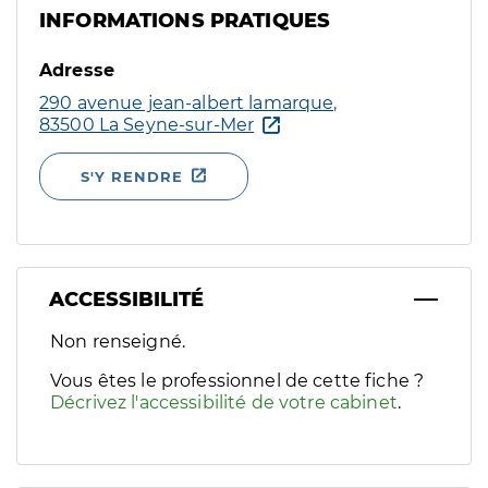
INFORMATIONS PRATIQUES
Adresse
290 avenue jean-albert lamarque,
83500 La Seyne-sur-Mer
S'Y RENDRE
ACCESSIBILITÉ
Filtres
Non renseigné.
Sélectionnez un ou plusieurs handicaps/besoins spécifiques p
Vous êtes le professionnel de cette fiche ?
Décrivez l'accessibilité de votre cabinet
.