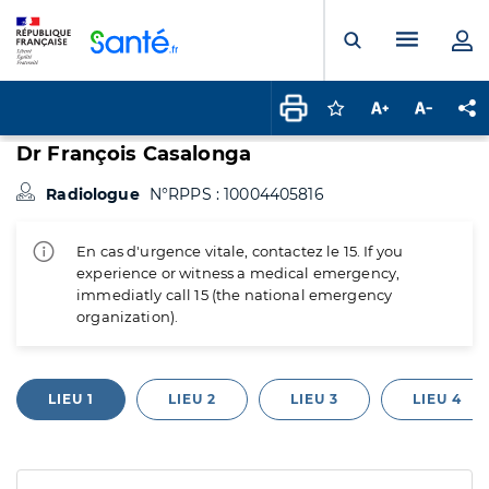
Panneau de gestion des cookies
Menu pr
Ouvrir la rech
Connectez-vous pour
Augmenter la t
Diminuer 
Pa
Dr François Casalonga
Radiologue
N°RPPS : 10004405816
En cas d'urgence vitale, contactez le 15. If you
experience or witness a medical emergency,
immediatly call 15 (the national emergency
organization).
LIEU 1
LIEU 2
LIEU 3
LIEU 4