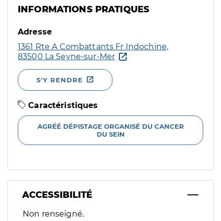
INFORMATIONS PRATIQUES
Adresse
1361 Rte A Combattants Fr Indochine,
83500 La Seyne-sur-Mer
S'Y RENDRE
Caractéristiques
AGRÉÉ DÉPISTAGE ORGANISÉ DU CANCER
DU SEIN
ACCESSIBILITÉ
Filtres
Non renseigné.
Sélectionnez un ou plusieurs handicaps/besoins spécifiques p