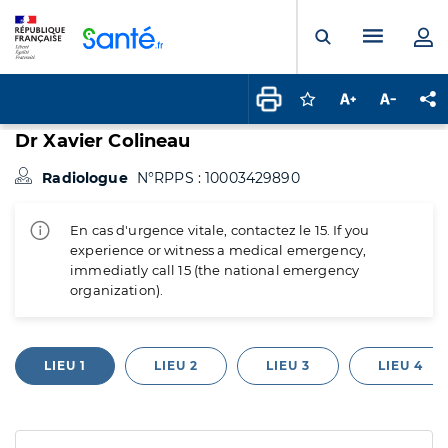
Panneau de gestion des cookies
Menu pr
Ouvrir la rech
Connectez-vous pour
Augmenter la t
Diminuer 
Pa
Dr Xavier Colineau
Radiologue
N°RPPS : 10003429890
En cas d'urgence vitale, contactez le 15. If you
experience or witness a medical emergency,
immediatly call 15 (the national emergency
organization).
LIEU 1
LIEU 2
LIEU 3
LIEU 4