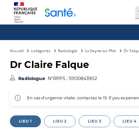
Panneau de gestion des cookies
Accueil
catégories
Radiologie
La Seyne-sur-Mer
Dr Falqu
Dr Claire Falque
Radiologue
N°RPPS : 10100843902
En cas d'urgence vitale, contactez le 15. If you exper
LIEU 1
LIEU 2
LIEU 3
LIEU 4