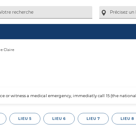
e Claire
ience or witness a medical emergency, immediatly call 15 (the nation
LIEU 5
LIEU 6
LIEU 7
LIEU 8