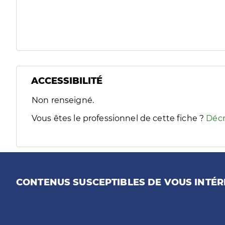
ACCESSIBILITÉ
Filtres
Non renseigné.
Sélectionnez un ou plusieurs handicaps/besoins spécifiques
Vous êtes le professionnel de cette fiche ?
Décr
CONTENUS SUSCEPTIBLES DE VOUS INTÉR