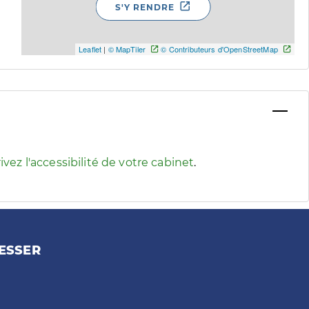
S'Y RENDRE
Leaflet
|
© MapTiler
© Contributeurs d'OpenStreetMap
 pour afficher les informations d'accessibilité associées
ivez l'accessibilité de votre cabinet
.
ESSER