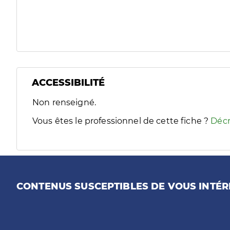
ACCESSIBILITÉ
Filtres
Non renseigné.
Sélectionnez un ou plusieurs handicaps/besoins spécifiques
Vous êtes le professionnel de cette fiche ?
Décr
CONTENUS SUSCEPTIBLES DE VOUS INTÉR