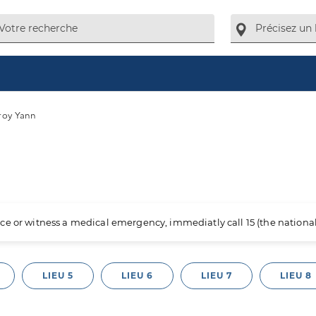
roy Yann
ience or witness a medical emergency, immediatly call 15 (the nation
LIEU 5
LIEU 6
LIEU 7
LIEU 8