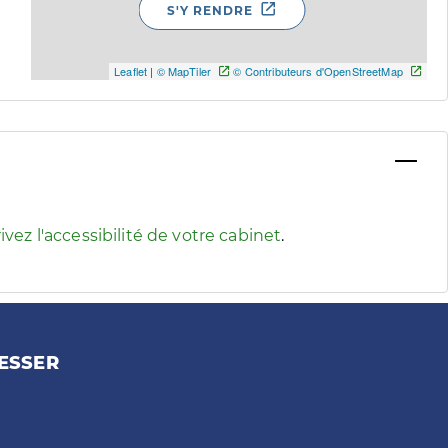
S'Y RENDRE
Leaflet
|
© MapTiler
© Contributeurs d'OpenStreetMap
 pour afficher les informations d'accessibilité associées
ivez l'accessibilité de votre cabinet
.
ESSER