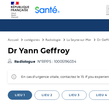
Panneau de gestion des cookies
Accueil
catégories
Radiologie
La Seyne-sur-Mer
Dr Geff
Dr Yann Geffroy
Radiologue
N°RPPS : 10005196034
En cas d'urgence vitale, contactez le 15. If you exper
LIEU 1
LIEU 2
LIEU 3
LIEU 4