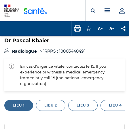
Panneau de gestion des cookies
Menu pr
Ouvrir la rech
Connectez-vous pour
Augmenter la t
Diminuer 
Pa
Dr Pascal Kbaier
Radiologue
N°RPPS : 10003440491
En cas d'urgence vitale, contactez le 15. If you
experience or witness a medical emergency,
immediatly call 15 (the national emergency
organization).
LIEU 1
LIEU 2
LIEU 3
LIEU 4