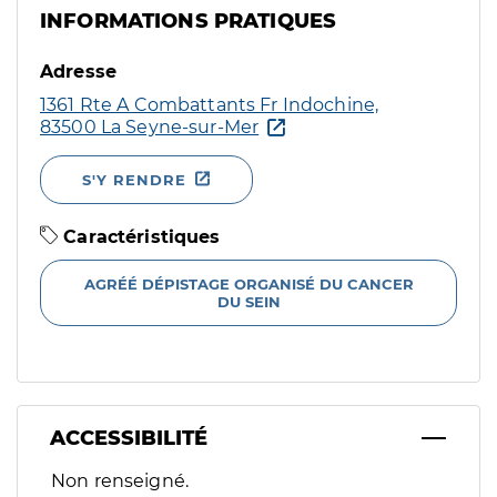
INFORMATIONS PRATIQUES
Adresse
1361 Rte A Combattants Fr Indochine,
83500 La Seyne-sur-Mer
S'Y RENDRE
Caractéristiques
AGRÉÉ DÉPISTAGE ORGANISÉ DU CANCER
DU SEIN
ACCESSIBILITÉ
Filtres
Non renseigné.
Sélectionnez un ou plusieurs handicaps/besoins spécifiques p