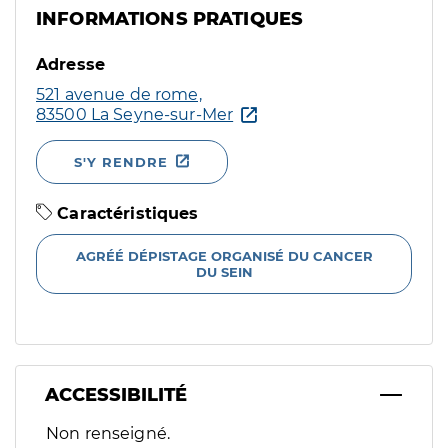
INFORMATIONS PRATIQUES
Adresse
521 avenue de rome,
83500 La Seyne-sur-Mer
S'Y RENDRE
Caractéristiques
AGRÉÉ DÉPISTAGE ORGANISÉ DU CANCER
DU SEIN
ACCESSIBILITÉ
Filtres
Non renseigné.
Sélectionnez un ou plusieurs handicaps/besoins spécifiques p