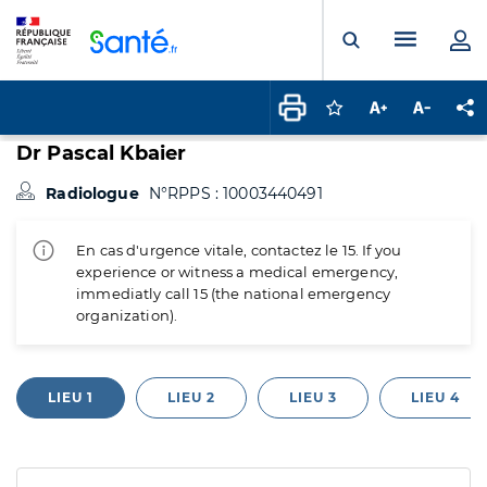
Panneau de gestion des cookies
Menu pr
Ouvrir la rech
Connectez-vous pour
Augmenter la t
Diminuer 
Pa
Dr Pascal Kbaier
Radiologue
N°RPPS : 10003440491
En cas d'urgence vitale, contactez le 15. If you
experience or witness a medical emergency,
immediatly call 15 (the national emergency
organization).
LIEU 1
LIEU 2
LIEU 3
LIEU 4