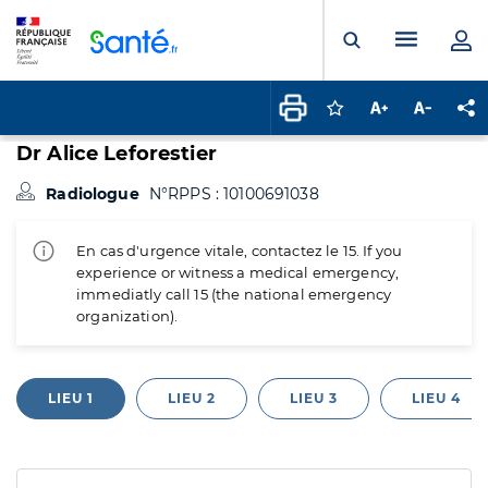
Panneau de gestion des cookies
Menu pr
Ouvrir la rech
Connectez-vous pour
Augmenter la t
Diminuer 
Pa
Dr Alice Leforestier
Radiologue
N°RPPS : 10100691038
En cas d'urgence vitale, contactez le 15. If you
experience or witness a medical emergency,
immediatly call 15 (the national emergency
organization).
LIEU 1
LIEU 2
LIEU 3
LIEU 4