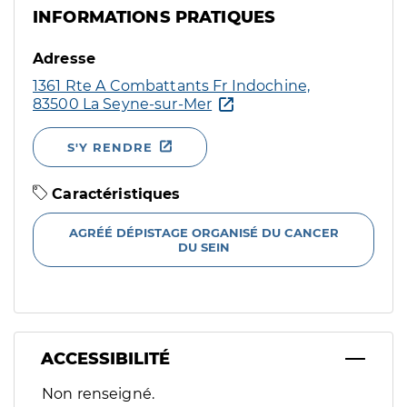
INFORMATIONS PRATIQUES
Adresse
1361 Rte A Combattants Fr Indochine,
83500 La Seyne-sur-Mer
S'Y RENDRE
Caractéristiques
AGRÉÉ DÉPISTAGE ORGANISÉ DU CANCER
DU SEIN
ACCESSIBILITÉ
Filtres
Non renseigné.
Sélectionnez un ou plusieurs handicaps/besoins spécifiques p