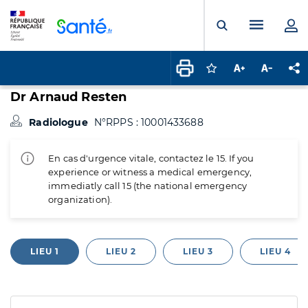
Panneau de gestion des cookies
Menu pr
Ouvrir la rech
Connectez-vous pour
Augmenter la t
Diminuer 
Pa
Dr Arnaud Resten
Radiologue
N°RPPS : 10001433688
En cas d'urgence vitale, contactez le 15. If you
experience or witness a medical emergency,
immediatly call 15 (the national emergency
organization).
LIEU 1
LIEU 2
LIEU 3
LIEU 4