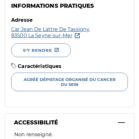
INFORMATIONS PRATIQUES
Adresse
Car Jean De Lattre De Tassigny,
83500 La Seyne-sur-Mer
S'Y RENDRE
Caractéristiques
AGRÉÉ DÉPISTAGE ORGANISÉ DU CANCER
DU SEIN
ACCESSIBILITÉ
Filtres
Non renseigné.
Sélectionnez un ou plusieurs handicaps/besoins spécifiques p