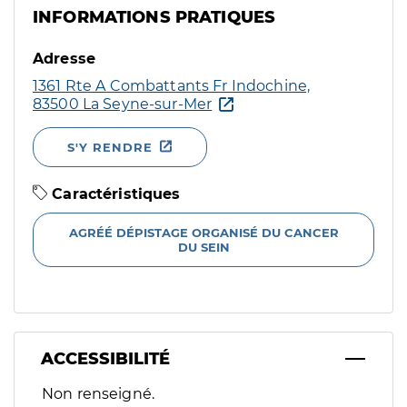
INFORMATIONS PRATIQUES
Adresse
1361 Rte A Combattants Fr Indochine,
83500 La Seyne-sur-Mer
S'Y RENDRE
Caractéristiques
AGRÉÉ DÉPISTAGE ORGANISÉ DU CANCER
DU SEIN
ACCESSIBILITÉ
Filtres
Non renseigné.
Sélectionnez un ou plusieurs handicaps/besoins spécifiques p