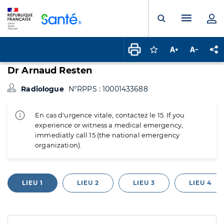
Panneau de gestion des cookies
Menu pr
Ouvrir la rech
Connectez-vous pour
Augmenter la t
Diminuer 
Pa
Dr Arnaud Resten
Radiologue
N°RPPS : 10001433688
En cas d'urgence vitale, contactez le 15. If you
experience or witness a medical emergency,
immediatly call 15 (the national emergency
organization).
LIEU 1
LIEU 2
LIEU 3
LIEU 4