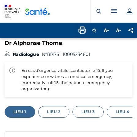
Panneau de gestion des cookies
Menu pr
Ouvrir la rech
Connectez-vous pour
Augmenter la t
Diminuer 
Pa
Dr Alphonse Thome
Radiologue
N°RPPS : 10005234801
En cas d'urgence vitale, contactez le 15. If you
experience or witness a medical emergency,
immediatly call 15 (the national emergency
organization).
LIEU 1
LIEU 2
LIEU 3
LIEU 4