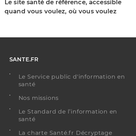
Le site santé de référence, accessible
quand vous voulez, où vous voulez
SANTE.FR
Le Service public d'information en
santé
Nos missions
Le Standard de l’information en
santé
La charte Santé.fr Décryptage