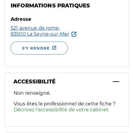
INFORMATIONS PRATIQUES
Adresse
521 avenue de rome,
83500 La Seyne-sur-Mer
S'Y RENDRE
ACCESSIBILITÉ
Filtres
Non renseigné.
Sélectionnez un ou plusieurs handicaps/besoins spécifiques p
Vous êtes le professionnel de cette fiche ?
Décrivez l'accessibilité de votre cabinet
.