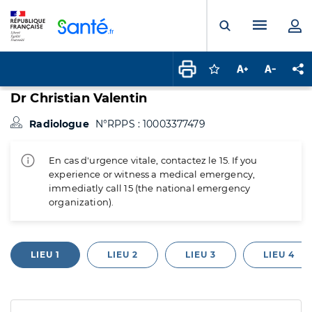
Panneau de gestion des cookies
Menu pr
Ouvrir la rech
Connectez-vous pour
Augmenter la t
Diminuer 
Pa
Dr Christian Valentin
Radiologue
N°RPPS : 10003377479
En cas d'urgence vitale, contactez le 15. If you
experience or witness a medical emergency,
immediatly call 15 (the national emergency
organization).
LIEU 1
LIEU 2
LIEU 3
LIEU 4