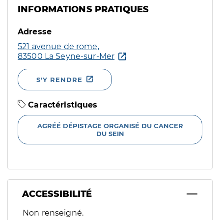
INFORMATIONS PRATIQUES
Adresse
521 avenue de rome,
83500 La Seyne-sur-Mer
S'Y RENDRE
Caractéristiques
AGRÉÉ DÉPISTAGE ORGANISÉ DU CANCER
DU SEIN
ACCESSIBILITÉ
Filtres
Non renseigné.
Sélectionnez un ou plusieurs handicaps/besoins spécifiques p