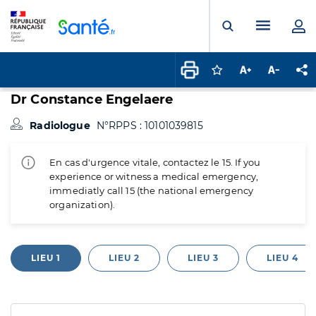
Panneau de gestion des cookies
Menu pr
Ouvrir la rech
Connectez-vous pour
Augmenter la t
Diminuer 
Pa
Dr Constance Engelaere
Radiologue
N°RPPS : 10101039815
En cas d'urgence vitale, contactez le 15. If you
experience or witness a medical emergency,
immediatly call 15 (the national emergency
organization).
LIEU 1
LIEU 2
LIEU 3
LIEU 4