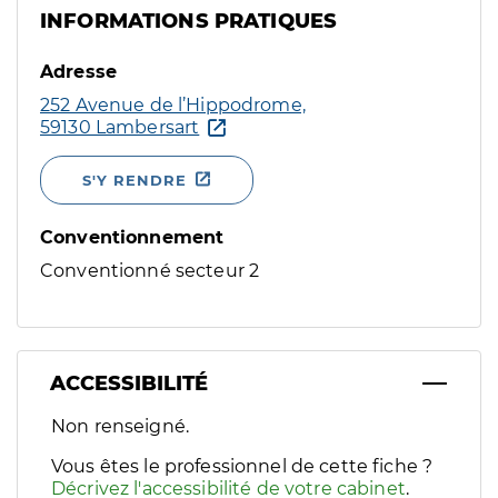
INFORMATIONS PRATIQUES
Adresse
252 Avenue de l’Hippodrome,
59130 Lambersart
S'Y RENDRE
Conventionnement
Conventionné secteur 2
ACCESSIBILITÉ
Filtres
Non renseigné.
Sélectionnez un ou plusieurs handicaps/besoins spécifiques p
Vous êtes le professionnel de cette fiche ?
Décrivez l'accessibilité de votre cabinet
.