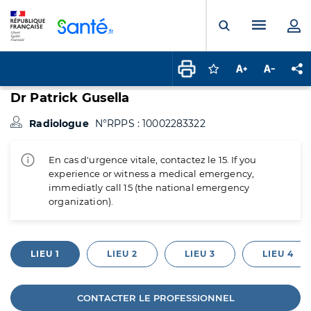
Panneau de gestion des cookies
Menu pr
Ouvrir la rech
Connectez-vous pour
Augmenter la t
Diminuer 
Pa
Dr Patrick Gusella
Radiologue
N°RPPS : 10002283322
En cas d'urgence vitale, contactez le 15. If you
experience or witness a medical emergency,
immediatly call 15 (the national emergency
organization).
LIEU 1
LIEU 2
LIEU 3
LIEU 4
CONTACTER LE PROFESSIONNEL