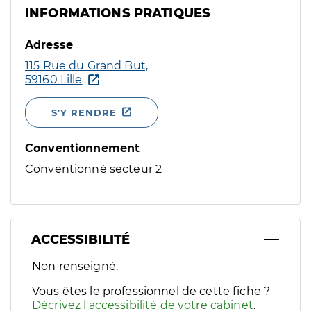
INFORMATIONS PRATIQUES
Adresse
115 Rue du Grand But,
59160 Lille
S'Y RENDRE
Conventionnement
Conventionné secteur 2
ACCESSIBILITÉ
Filtres
Non renseigné.
Sélectionnez un ou plusieurs handicaps/besoins spécifiques p
Vous êtes le professionnel de cette fiche ?
Décrivez l'accessibilité de votre cabinet
.