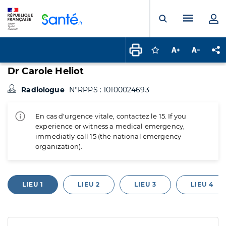
Panneau de gestion des cookies
Menu pr
Ouvrir la rech
Connectez-vous pour
Augmenter la t
Diminuer 
Pa
Dr Carole Heliot
Radiologue
N°RPPS : 10100024693
En cas d'urgence vitale, contactez le 15. If you
experience or witness a medical emergency,
immediatly call 15 (the national emergency
organization).
LIEU 1
LIEU 2
LIEU 3
LIEU 4