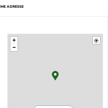
ÊME ADRESSE
+
−