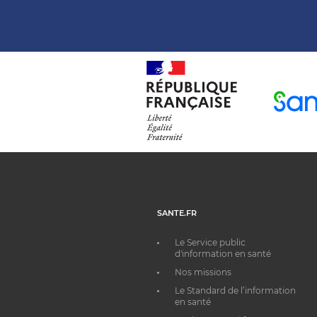
SANTE.FR
Le Service public
d'information en santé
Nos missions
Le Standard de l’information
en santé