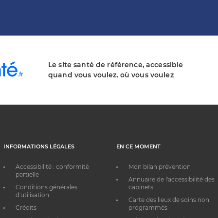
Le site santé de référence, accessible
quand vous voulez, où vous voulez
INFORMATIONS LÉGALES
EN CE MOMENT
Accessibilité : conformité
Mon bilan prévention
partielle
Annuaire de l'accessibilité des
Conditions générales
cabinets
d'utilisation
Carte des lieux de soins non
Crédits
programmés