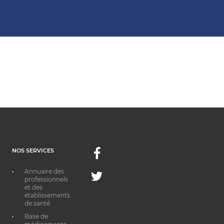
NOS SERVICES
Facebook
Annuaire des
Twitter
professionnels
et des
établissements
de santé
Base de