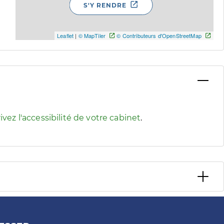
S'Y RENDRE
Leaflet
|
© MapTiler
© Contributeurs d'OpenStreetMap
 pour afficher les informations d'accessibilité associées
ivez l'accessibilité de votre cabinet
.