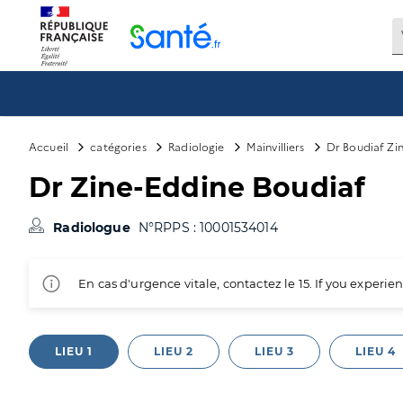
Panneau de gestion des cookies
Accueil
catégories
Radiologie
Mainvilliers
Dr Boudiaf Zi
Dr Zine-Eddine Boudiaf
Radiologue
N°RPPS : 10001534014
En cas d'urgence vitale, contactez le 15. If you exper
LIEU 1
LIEU 2
LIEU 3
LIEU 4