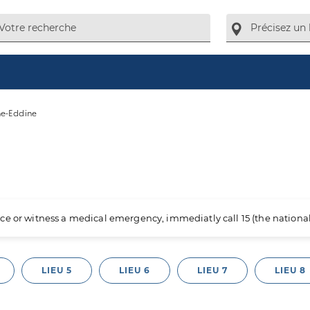
ne-Eddine
ience or witness a medical emergency, immediatly call 15 (the nation
LIEU 5
LIEU 6
LIEU 7
LIEU 8