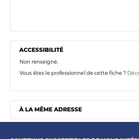
ACCESSIBILITÉ
Filtres
Non renseigné.
Sélectionnez un ou plusieurs handicaps/besoins spécifiques
Vous êtes le professionnel de cette fiche ?
Décr
À LA MÊME ADRESSE