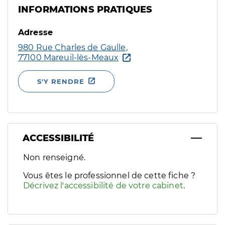
INFORMATIONS PRATIQUES
Adresse
980 Rue Charles de Gaulle,
77100 Mareuil-lès-Meaux
S'Y RENDRE
ACCESSIBILITÉ
Filtres
Non renseigné.
Sélectionnez un ou plusieurs handicaps/besoins spécifiques p
Vous êtes le professionnel de cette fiche ?
Décrivez l'accessibilité de votre cabinet
.