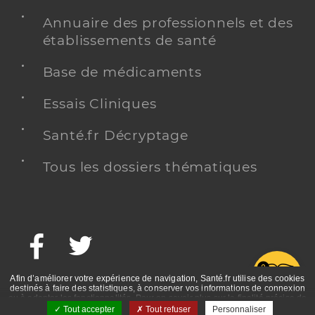
Annuaire des professionnels et des
établissements de santé
Base de médicaments
Essais Cliniques
Santé.fr Décryptage
Tous les dossiers thématiques
Facebook
Twitter
G
Afin d’améliorer votre expérience de navigation, Santé.fr utilise des cookies
destinés à faire des statistiques, à conserver vos informations de connexion
ou à adapter les fonctionnalités. Pour en savoir plus sur la finalité précise de
ces cookies, nous vous invitons à prendre connaissance de la politique de
Tout accepter
Tout refuser
Personnaliser