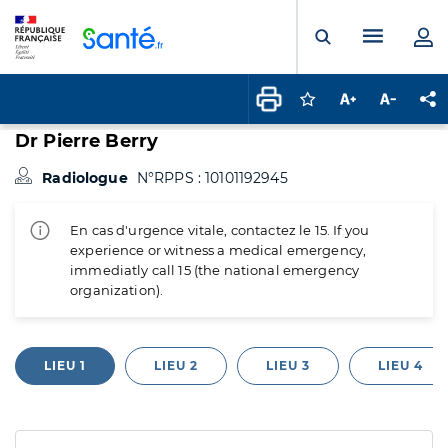
Panneau de gestion des cookies
Menu pr
Ouvrir la rech
Connectez-vous pour
Augmenter la t
Diminuer 
Pa
Dr Pierre Berry
Radiologue
N°RPPS : 10101192945
En cas d'urgence vitale, contactez le 15. If you
experience or witness a medical emergency,
immediatly call 15 (the national emergency
organization).
LIEU 1
LIEU 2
LIEU 3
LIEU 4