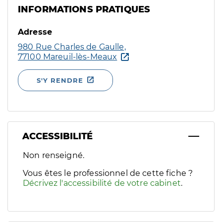
INFORMATIONS PRATIQUES
Adresse
980 Rue Charles de Gaulle,
77100 Mareuil-lès-Meaux
S'Y RENDRE
ACCESSIBILITÉ
Filtres
Non renseigné.
Sélectionnez un ou plusieurs handicaps/besoins spécifiques p
Vous êtes le professionnel de cette fiche ?
Décrivez l'accessibilité de votre cabinet
.