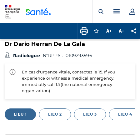
Panneau de gestion des cookies
Menu pr
Ouvrir la rech
Connectez-vous pour
Augmenter la t
Diminuer 
Pa
Dr Dario Herran De La Gala
Radiologue
N°RPPS : 10109293596
En cas d'urgence vitale, contactez le 15. If you
experience or witness a medical emergency,
immediatly call 15 (the national emergency
organization).
LIEU 1
LIEU 2
LIEU 3
LIEU 4