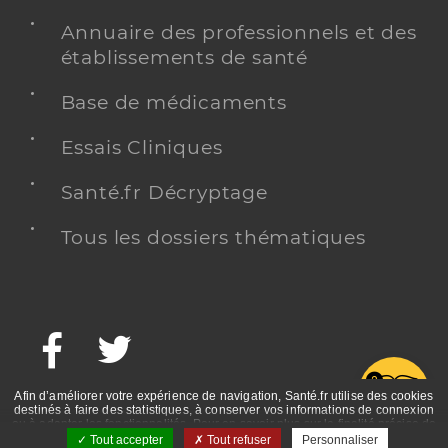
Annuaire des professionnels et des
établissements de santé
Base de médicaments
Essais Cliniques
Santé.fr Décryptage
Tous les dossiers thématiques
Facebook
Twitter
G
Afin d’améliorer votre expérience de navigation, Santé.fr utilise des cookies
destinés à faire des statistiques, à conserver vos informations de connexion
ou à adapter les fonctionnalités. Pour en savoir plus sur la finalité précise de
ces cookies, nous vous invitons à prendre connaissance de la politique de
Tout accepter
Tout refuser
Personnaliser