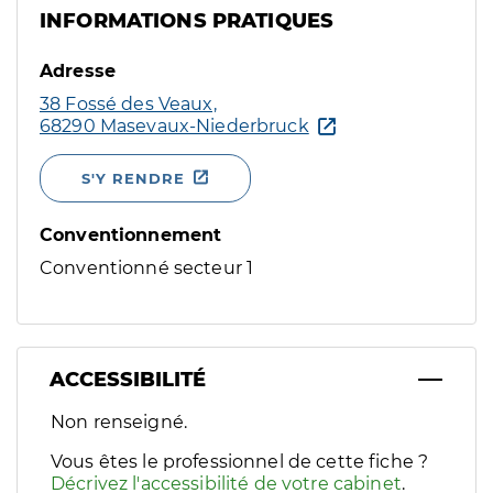
INFORMATIONS PRATIQUES
Adresse
38 Fossé des Veaux,
68290 Masevaux-Niederbruck
S'Y RENDRE
Conventionnement
Conventionné secteur 1
ACCESSIBILITÉ
Filtres
Non renseigné.
Sélectionnez un ou plusieurs handicaps/besoins spécifiques p
Vous êtes le professionnel de cette fiche ?
Décrivez l'accessibilité de votre cabinet
.