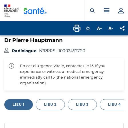
Panneau de gestion des cookies
Menu pr
Ouvrir la rech
Connectez-vous pour
Augmenter la t
Diminuer 
Pa
Dr Pierre Hauptmann
Radiologue
N°RPPS : 10002452760
En cas d'urgence vitale, contactez le 15. If you
experience or witness a medical emergency,
immediatly call 15 (the national emergency
organization).
LIEU 1
LIEU 2
LIEU 3
LIEU 4