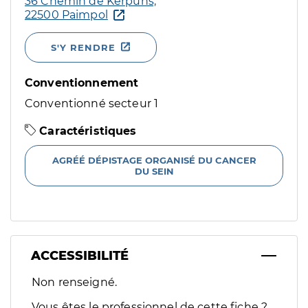
36 Chemin de Kerpuns,
22500 Paimpol
S'Y RENDRE
Conventionnement
Conventionné secteur 1
Caractéristiques
AGRÉÉ DÉPISTAGE ORGANISÉ DU CANCER
DU SEIN
ACCESSIBILITÉ
Filtres
Non renseigné.
Sélectionnez un ou plusieurs handicaps/besoins spécifiques p
Vous êtes le professionnel de cette fiche ?