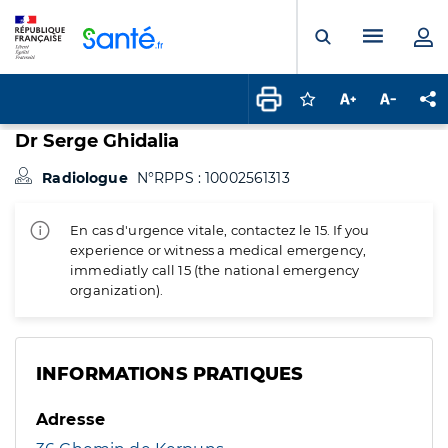
Panneau de gestion des cookies
Menu pr
Ouvrir la rech
Connectez-vous pour
Augmenter la t
Diminuer 
Pa
Dr Serge Ghidalia
Radiologue
N°RPPS : 10002561313
En cas d'urgence vitale, contactez le 15. If you
experience or witness a medical emergency,
immediatly call 15 (the national emergency
organization).
INFORMATIONS PRATIQUES
Adresse