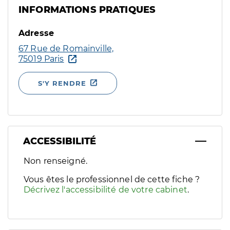
INFORMATIONS PRATIQUES
Adresse
67 Rue de Romainville,
75019 Paris
S'Y RENDRE
ACCESSIBILITÉ
Filtres
Non renseigné.
Sélectionnez un ou plusieurs handicaps/besoins spécifiques p
Vous êtes le professionnel de cette fiche ?
Décrivez l'accessibilité de votre cabinet
.