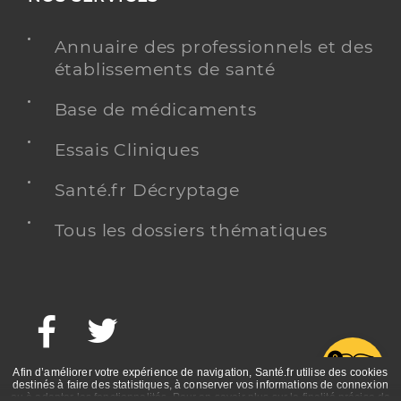
Annuaire des professionnels et des
établissements de santé
Base de médicaments
Essais Cliniques
Santé.fr Décryptage
Tous les dossiers thématiques
Facebook
Twitter
G
Afin d’améliorer votre expérience de navigation, Santé.fr utilise des cookies
destinés à faire des statistiques, à conserver vos informations de connexion
ou à adapter les fonctionnalités. Pour en savoir plus sur la finalité précise de