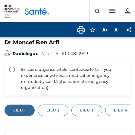
Panneau de gestion des cookies
Menu pr
Ouvrir la rech
Connectez-vous pour
Augmenter la t
Diminuer 
Pa
Dr Moncef Ben Arfi
Radiologue
N°RPPS : 10100810943
En cas d'urgence vitale, contactez le 15. If you
experience or witness a medical emergency,
immediatly call 15 (the national emergency
organization).
LIEU 1
LIEU 2
LIEU 3
LIEU 4