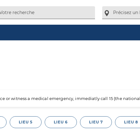
ience or witness a medical emergency, immediatly call 15 (the nation
LIEU 5
LIEU 6
LIEU 7
LIEU 8