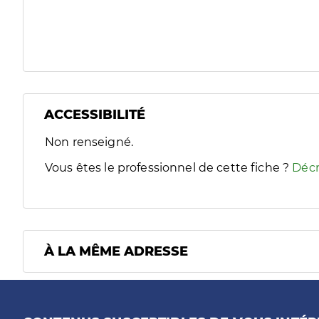
ACCESSIBILITÉ
Filtres
Non renseigné.
Sélectionnez un ou plusieurs handicaps/besoins spécifiques
Vous êtes le professionnel de cette fiche ?
Décr
À LA MÊME ADRESSE