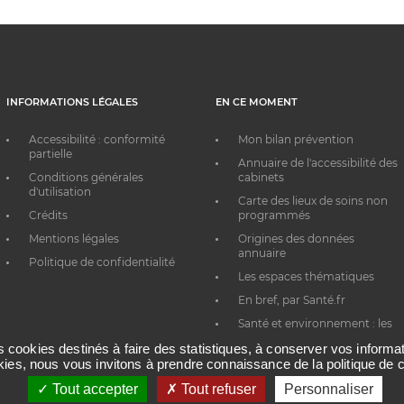
INFORMATIONS LÉGALES
EN CE MOMENT
Accessibilité : conformité
Mon bilan prévention
partielle
Annuaire de l'accessibilité des
Conditions générales
cabinets
d'utilisation
Carte des lieux de soins non
Crédits
programmés
Mentions légales
Origines des données
annuaire
Politique de confidentialité
Les espaces thématiques
En bref, par Santé.fr
Santé et environnement : les
bons réflexes au quotidien
es cookies destinés à faire des statistiques, à conserver vos inform
okies, nous vous invitons à prendre connaissance de la politique de c
Tout accepter
Tout refuser
Personnaliser