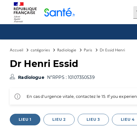
Panneau de gestion des cookies
Accueil
catégories
Radiologie
Paris
Dr Essid Henri
Dr Henri Essid
Radiologue
N°RPPS : 10107350539
En cas d'urgence vitale, contactez le 15. If you exper
LIEU 1
LIEU 2
LIEU 3
LIEU 4