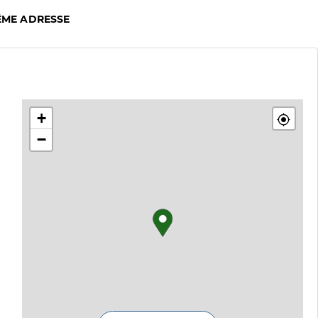
ÊME ADRESSE
+
−