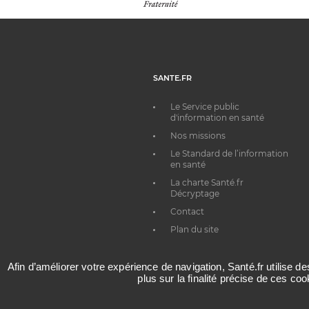
SANTE.FR
Le Service public
d'information en santé
Nos missions
Le Standard de l’information
en santé
La charte Santé.fr
Décryptage
Contact
Plan du site
Afin d’améliorer votre expérience de navigation, Santé.fr utilise d
plus sur la finalité précise de ces co