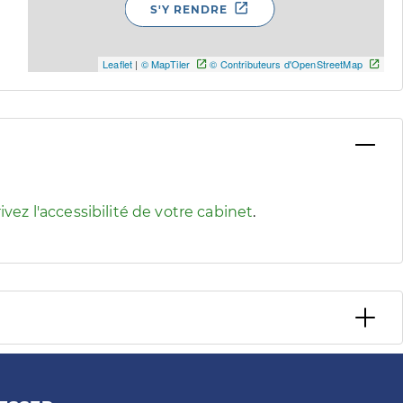
S'Y RENDRE
Leaflet
|
© MapTiler
© Contributeurs d'OpenStreetMap
 pour afficher les informations d'accessibilité associées
ivez l'accessibilité de votre cabinet
.