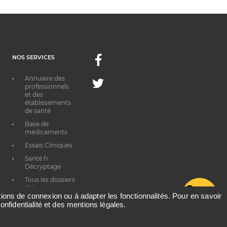
NOS SERVICES
Facebook
Annuaire des
Twitter
professionnels
et des
établissements
de santé
Base de
médicaments
Essais Cliniques
Santé.fr
Décryptage
Tous les dossiers
thématiques
G
ations de connexion ou à adapter les fonctionnalités. Pour en savoir
onfidentialité et des mentions légales.