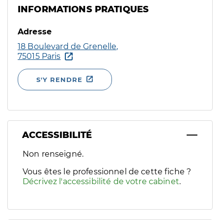
INFORMATIONS PRATIQUES
Adresse
18 Boulevard de Grenelle,
75015 Paris
S'Y RENDRE
ACCESSIBILITÉ
Filtres
Non renseigné.
Sélectionnez un ou plusieurs handicaps/besoins spécifiques p
Vous êtes le professionnel de cette fiche ?
Décrivez l'accessibilité de votre cabinet
.