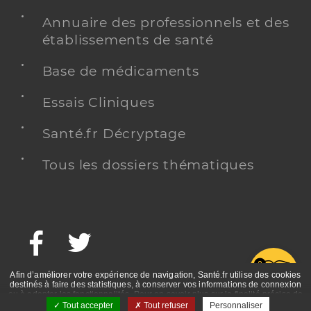
Annuaire des professionnels et des
établissements de santé
Base de médicaments
Essais Cliniques
Santé.fr Décryptage
Tous les dossiers thématiques
Facebook
Twitter
G
Afin d’améliorer votre expérience de navigation, Santé.fr utilise des cookies
destinés à faire des statistiques, à conserver vos informations de connexion
ou à adapter les fonctionnalités. Pour en savoir plus sur la finalité précise de
ces cookies, nous vous invitons à prendre connaissance de la politique de
Tout accepter
Tout refuser
Personnaliser