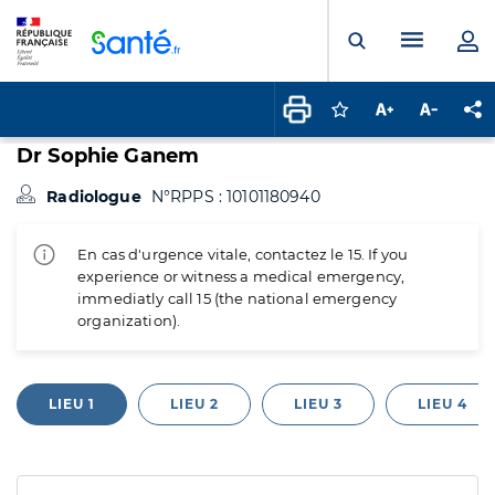
Panneau de gestion des cookies
Menu pr
Ouvrir la rech
Connectez-vous pour
Augmenter la t
Diminuer 
Pa
Dr Sophie Ganem
Radiologue
N°RPPS : 10101180940
En cas d'urgence vitale, contactez le 15. If you
experience or witness a medical emergency,
immediatly call 15 (the national emergency
organization).
LIEU 1
LIEU 2
LIEU 3
LIEU 4