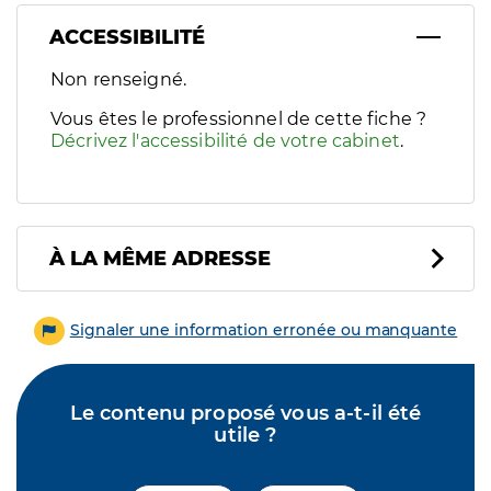
ACCESSIBILITÉ
Filtres
Non renseigné.
Sélectionnez un ou plusieurs handicaps/besoins spécifiques p
Vous êtes le professionnel de cette fiche ?
Décrivez l'accessibilité de votre cabinet
.
À LA MÊME ADRESSE
Signaler une information erronée ou manquante
Le contenu proposé vous a-t-il été
utile ?