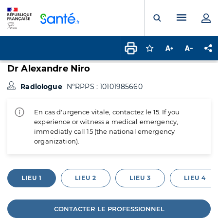
Panneau de gestion des cookies
Menu pr
Ouvrir la rech
Connectez-vous pour
Augmenter la t
Diminuer 
Pa
Dr Alexandre Niro
Radiologue
N°RPPS : 10101985660
En cas d'urgence vitale, contactez le 15. If you
experience or witness a medical emergency,
immediatly call 15 (the national emergency
organization).
LIEU 1
LIEU 2
LIEU 3
LIEU 4
CONTACTER LE PROFESSIONNEL