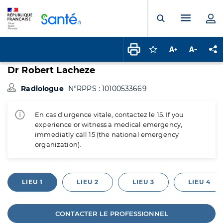
Panneau de gestion des cookies
Menu pr
Ouvrir la rech
Connectez-vous pour
Augmenter la t
Diminuer 
Pa
Dr Robert Lacheze
Radiologue
N°RPPS : 10100533669
En cas d'urgence vitale, contactez le 15. If you
experience or witness a medical emergency,
immediatly call 15 (the national emergency
organization).
LIEU 1
LIEU 2
LIEU 3
LIEU 4
CONTACTER LE PROFESSIONNEL