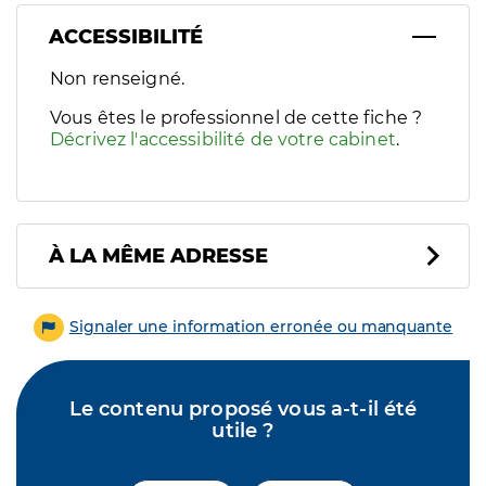
ACCESSIBILITÉ
Filtres
Non renseigné.
Sélectionnez un ou plusieurs handicaps/besoins spécifiques p
Vous êtes le professionnel de cette fiche ?
Décrivez l'accessibilité de votre cabinet
.
À LA MÊME ADRESSE
Signaler une information erronée ou manquante
Le contenu proposé vous a-t-il été
utile ?