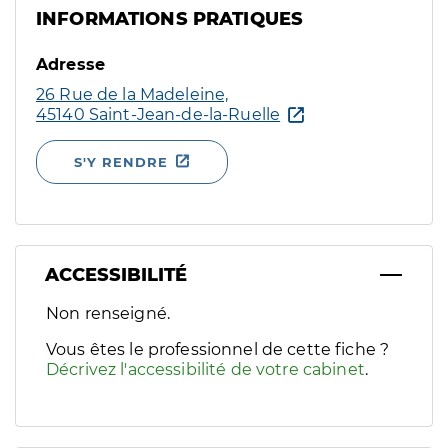
INFORMATIONS PRATIQUES
Adresse
26 Rue de la Madeleine,
45140 Saint-Jean-de-la-Ruelle
S'Y RENDRE
ACCESSIBILITÉ
Filtres
Non renseigné.
Sélectionnez un ou plusieurs handicaps/besoins spécifiques p
Vous êtes le professionnel de cette fiche ?
Décrivez l'accessibilité de votre cabinet
.