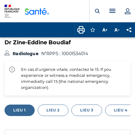
Panneau de gestion des cookies
Menu pr
Ouvrir la rech
Connectez-vous pour
Augmenter la t
Diminuer 
Pa
Dr Zine-Eddine Boudiaf
Radiologue
N°RPPS : 10001534014
En cas d'urgence vitale, contactez le 15. If you
experience or witness a medical emergency,
immediatly call 15 (the national emergency
organization).
LIEU 1
LIEU 2
LIEU 3
LIEU 4