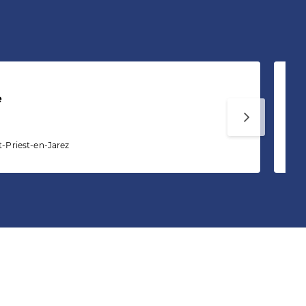
e
Ch
t-Priest-en-Jarez
21