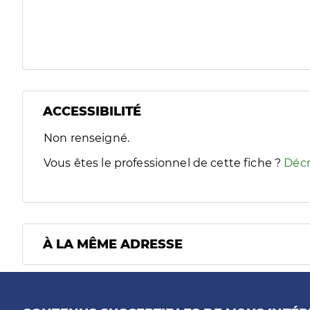
ACCESSIBILITÉ
Filtres
Non renseigné.
Sélectionnez un ou plusieurs handicaps/besoins spécifiques
Vous êtes le professionnel de cette fiche ?
Décr
À LA MÊME ADRESSE