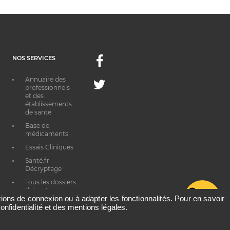
NOS SERVICES
Facebook
Annuaire des
Twitter
professionnels
et des
établissements
de santé
Base de
médicaments
Essais Cliniques
Santé.fr
Décryptage
Tous les dossiers
thématiques
G
ations de connexion ou à adapter les fonctionnalités. Pour en savoir
onfidentialité et des mentions légales.