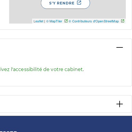
S'Y RENDRE
Leaflet
|
© MapTiler
© Contributeurs d'OpenStreetMap
 pour afficher les informations d'accessibilité associées
ivez l'accessibilité de votre cabinet
.