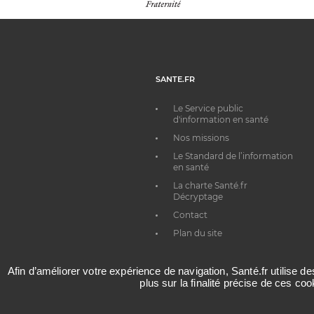
SANTE.FR
Le Service public
d'information en santé
Nos missions
Le Standard de l’information
en santé
La charte Santé.fr
Décryptage
Contact
Plan du site
Afin d’améliorer votre expérience de navigation, Santé.fr utilise d
plus sur la finalité précise de ces co