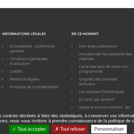
INFORMATIONS LÉGALES
EN CE MOMENT
Accessibilité : conformité
Mon bilan prévention
partielle
Annuaire de l'accessibilité des
Conditions générales
cabinets
d'utilisation
Carte des lieux de soins non
Crédits
programmés
Mentions légales
Origines des données
annuaire
Politique de confidentialité
Les espaces thématiques
En bref, par Santé.fr
Santé et environnement : les
bons réflexes au quotidien
es cookies destinés à faire des statistiques, à conserver vos inform
okies, nous vous invitons à prendre connaissance de la politique de c
Tout accepter
Tout refuser
Personnaliser