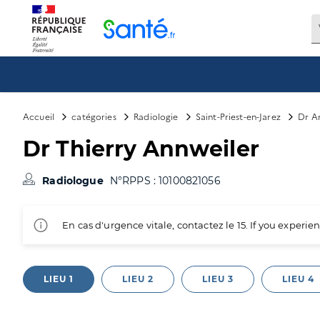
Panneau de gestion des cookies
Accueil
catégories
Radiologie
Saint-Priest-en-Jarez
Dr An
Dr Thierry Annweiler
Radiologue
N°RPPS : 10100821056
En cas d'urgence vitale, contactez le 15. If you exper
LIEU 1
LIEU 2
LIEU 3
LIEU 4