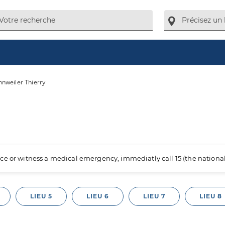
nweiler Thierry
ience or witness a medical emergency, immediatly call 15 (the nation
LIEU 5
LIEU 6
LIEU 7
LIEU 8