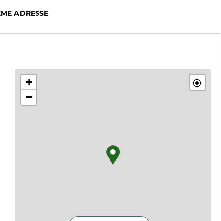
ÊME ADRESSE
+
−