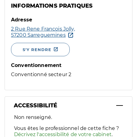
INFORMATIONS PRATIQUES
Adresse
2 Rue Rene Francois Jolly,
57200 Sarreguemines
S'Y RENDRE
Conventionnement
Conventionné secteur 2
ACCESSIBILITÉ
Filtres
Non renseigné.
Sélectionnez un ou plusieurs handicaps/besoins spécifiques p
Vous êtes le professionnel de cette fiche ?
Décrivez l'accessibilité de votre cabinet
.