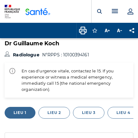
Panneau de gestion des cookies
Menu pr
Ouvrir la rech
Connectez-vous pour
Augmenter la t
Diminuer 
Pa
Dr Guillaume Koch
Radiologue
N°RPPS : 10100394161
En cas d'urgence vitale, contactez le 15. If you
experience or witness a medical emergency,
immediatly call 15 (the national emergency
organization).
LIEU 1
LIEU 2
LIEU 3
LIEU 4