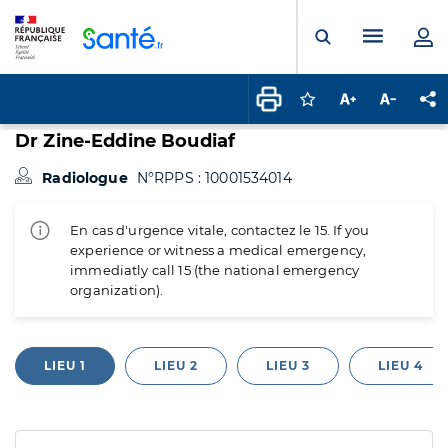
Panneau de gestion des cookies
Menu pr
Ouvrir la rech
Connectez-vous pour
Augmenter la t
Diminuer 
Pa
Dr Zine-Eddine Boudiaf
Radiologue
N°RPPS : 10001534014
En cas d'urgence vitale, contactez le 15. If you
experience or witness a medical emergency,
immediatly call 15 (the national emergency
organization).
LIEU 1
LIEU 2
LIEU 3
LIEU 4