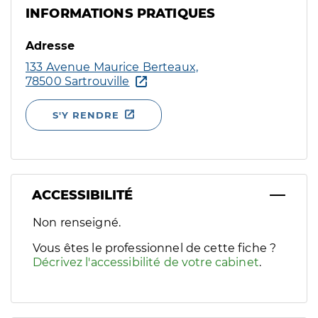
INFORMATIONS PRATIQUES
Adresse
133 Avenue Maurice Berteaux,
78500 Sartrouville
S'Y RENDRE
ACCESSIBILITÉ
Filtres
Non renseigné.
Sélectionnez un ou plusieurs handicaps/besoins spécifiques p
Vous êtes le professionnel de cette fiche ?
Décrivez l'accessibilité de votre cabinet
.