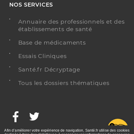
NOS SERVICES
Annuaire des professionnels et des
établissements de santé
Base de médicaments
Essais Cliniques
Santé.fr Décryptage
Tous les dossiers thématiques
Facebook
Twitter
G
Afin d’améliorer votre expérience de navigation, Santé.fr utilise des cookies