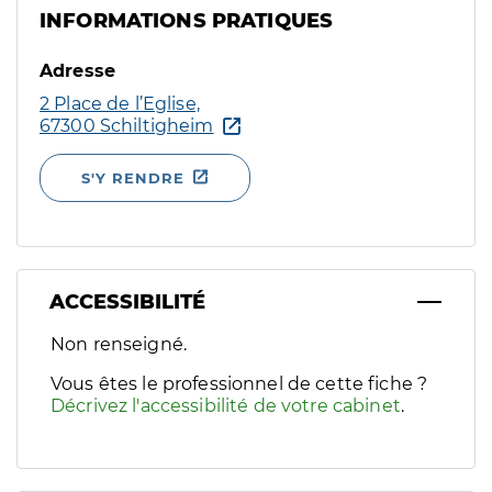
INFORMATIONS PRATIQUES
Adresse
2 Place de l’Eglise,
67300 Schiltigheim
S'Y RENDRE
ACCESSIBILITÉ
Filtres
Non renseigné.
Sélectionnez un ou plusieurs handicaps/besoins spécifiques p
Vous êtes le professionnel de cette fiche ?
Décrivez l'accessibilité de votre cabinet
.