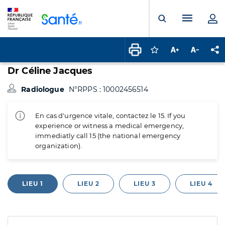
Panneau de gestion des cookies
Menu pr
Ouvrir la rech
Connectez-vous pour
Augmenter la t
Diminuer 
Pa
Dr Céline Jacques
Radiologue
N°RPPS : 10002456514
En cas d'urgence vitale, contactez le 15. If you
experience or witness a medical emergency,
immediatly call 15 (the national emergency
organization).
LIEU 1
LIEU 2
LIEU 3
LIEU 4