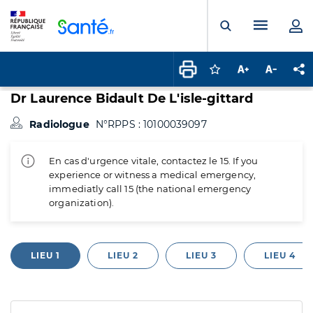
Panneau de gestion des cookies
Menu pr
Ouvrir la rech
Connectez-vous pour
Augmenter la t
Diminuer 
Pa
Dr Laurence Bidault De L'isle-gittard
Radiologue
N°RPPS : 10100039097
En cas d'urgence vitale, contactez le 15. If you
experience or witness a medical emergency,
immediatly call 15 (the national emergency
organization).
LIEU 1
LIEU 2
LIEU 3
LIEU 4