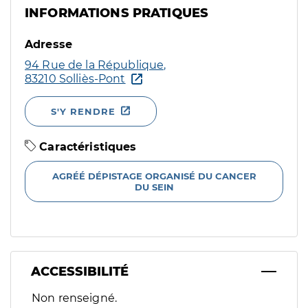
INFORMATIONS PRATIQUES
Adresse
94 Rue de la République,
83210 Solliès-Pont
S'Y RENDRE
Caractéristiques
AGRÉÉ DÉPISTAGE ORGANISÉ DU CANCER
DU SEIN
ACCESSIBILITÉ
Filtres
Non renseigné.
Sélectionnez un ou plusieurs handicaps/besoins spécifiques p