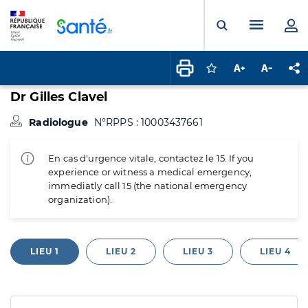
Panneau de gestion des cookies
Menu pr
Ouvrir la rech
Connectez-vous pour
Augmenter la t
Diminuer 
Pa
Dr Gilles Clavel
Radiologue
N°RPPS : 10003437661
En cas d'urgence vitale, contactez le 15. If you
experience or witness a medical emergency,
immediatly call 15 (the national emergency
organization).
LIEU 1
LIEU 2
LIEU 3
LIEU 4