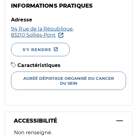
INFORMATIONS PRATIQUES
Adresse
94 Rue de la République,
83210 Solliès-Pont
S'Y RENDRE
Caractéristiques
AGRÉÉ DÉPISTAGE ORGANISÉ DU CANCER
DU SEIN
ACCESSIBILITÉ
Filtres
Non renseigné.
Sélectionnez un ou plusieurs handicaps/besoins spécifiques p