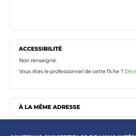
ACCESSIBILITÉ
Filtres
Non renseigné.
Sélectionnez un ou plusieurs handicaps/besoins spécifiques
Vous êtes le professionnel de cette fiche ?
Décr
À LA MÊME ADRESSE