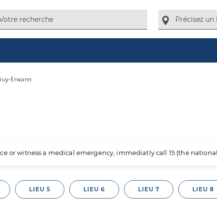
Guy-Erwann
ience or witness a medical emergency, immediatly call 15 (the nation
LIEU 5
LIEU 6
LIEU 7
LIEU 8