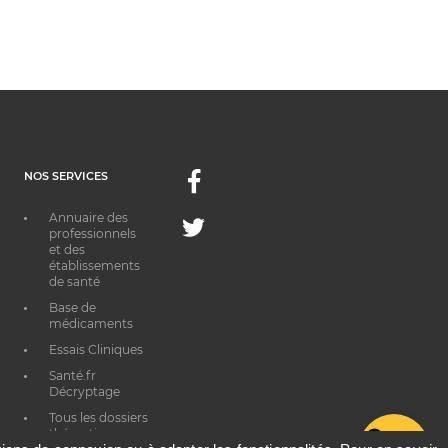
NOS SERVICES
Facebook
Annuaire des
Twitter
professionnels
et des
établissements
de santé
Base de
médicaments
Essais Cliniques
Santé.fr
Décryptage
Tous les dossiers
thématiques