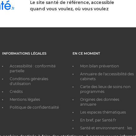
Le site santé de référence, accessible
quand vous voulez, où vous voulez
INFORMATIONS LÉGALES
EN CE MOMENT
Accessibilité : conformité
Mon bilan prévention
partielle
Annuaire de l'accessibilité des
Conditions générales
cabinets
d'utilisation
Carte des lieux de soins non
Crédits
programmés
Mentions légales
Origines des données
annuaire
Politique de confidentialité
Les espaces thématiques
En bref, par Santé.fr
Santé et environnement : les
bons réflexes au quotidien