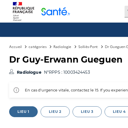
Panneau de gestion des cookies
Accueil
catégories
Radiologie
Solliès-Pont
Dr Gueguen 
Dr Guy-Erwann Gueguen
Radiologue
N°RPPS : 10003424453
En cas d'urgence vitale, contactez le 15. If you exper
LIEU 1
LIEU 2
LIEU 3
LIEU 4