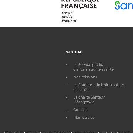
SANTE.FR
Le Service public
d'information en santé
Nos missions
Le Standard de l’information
en santé
La charte Santé.fr
Décryptage
Contact
Plan du site