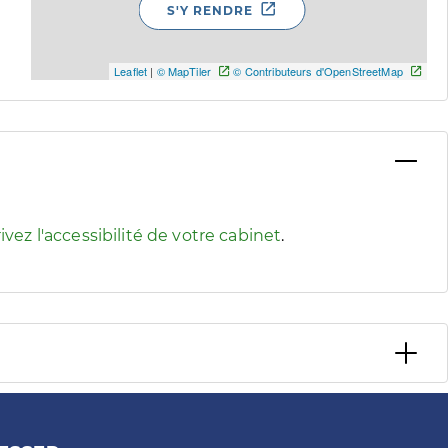
S'Y RENDRE
Leaflet
|
© MapTiler
© Contributeurs d'OpenStreetMap
 pour afficher les informations d'accessibilité associées
ivez l'accessibilité de votre cabinet
.