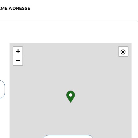
ÊME ADRESSE
+
−