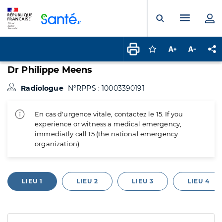
Panneau de gestion des cookies
Menu pr
Ouvrir la rech
Connectez-vous pour
Augmenter la t
Diminuer 
Pa
Dr Philippe Meens
Radiologue
N°RPPS : 10003390191
En cas d'urgence vitale, contactez le 15. If you
experience or witness a medical emergency,
immediatly call 15 (the national emergency
organization).
LIEU 1
LIEU 2
LIEU 3
LIEU 4