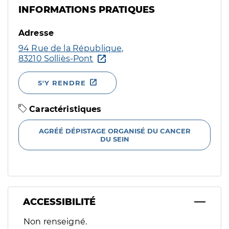
INFORMATIONS PRATIQUES
Adresse
94 Rue de la République,
83210 Solliès-Pont
S'Y RENDRE
Caractéristiques
AGRÉÉ DÉPISTAGE ORGANISÉ DU CANCER
DU SEIN
ACCESSIBILITÉ
Filtres
Non renseigné.
Sélectionnez un ou plusieurs handicaps/besoins spécifiques p