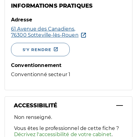
INFORMATIONS PRATIQUES
Adresse
61 Avenue des Canadiens,
76300 Sotteville-lès-Rouen
S'Y RENDRE
Conventionnement
Conventionné secteur 1
ACCESSIBILITÉ
Filtres
Non renseigné.
Sélectionnez un ou plusieurs handicaps/besoins spécifiques p
Vous êtes le professionnel de cette fiche ?
Décrivez l'accessibilité de votre cabinet
.