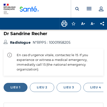
Panneau de gestion des cookies
Menu pr
Ouvrir la rech
Connectez-vous pour
Augmenter la t
Diminuer 
Pa
Dr Sandrine Recher
Radiologue
N°RPPS : 10001958205
En cas d'urgence vitale, contactez le 15. If you
experience or witness a medical emergency,
immediatly call 15 (the national emergency
organization).
LIEU 1
LIEU 2
LIEU 3
LIEU 4