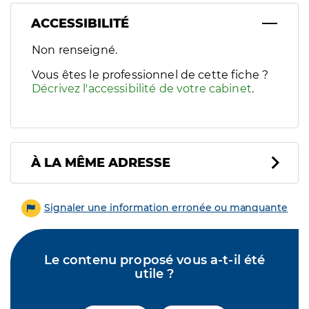
ACCESSIBILITÉ
Filtres
Non renseigné.
Sélectionnez un ou plusieurs handicaps/besoins spécifiques p
Vous êtes le professionnel de cette fiche ?
Décrivez l'accessibilité de votre cabinet
.
À LA MÊME ADRESSE
Signaler une information erronée ou manquante
Le contenu proposé vous a-t-il été
utile ?