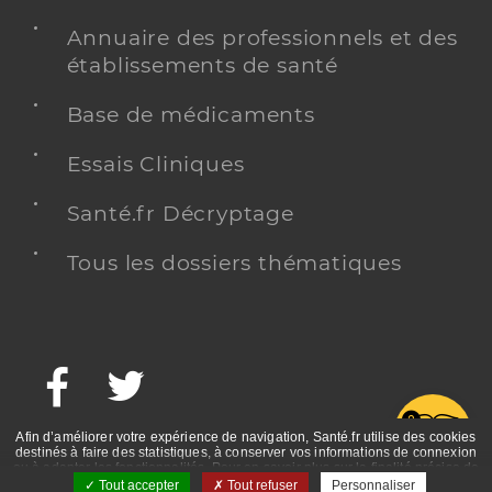
Annuaire des professionnels et des
établissements de santé
Base de médicaments
Essais Cliniques
Santé.fr Décryptage
Tous les dossiers thématiques
Facebook
Twitter
G
Afin d’améliorer votre expérience de navigation, Santé.fr utilise des cookies
destinés à faire des statistiques, à conserver vos informations de connexion
ou à adapter les fonctionnalités. Pour en savoir plus sur la finalité précise de
ces cookies, nous vous invitons à prendre connaissance de la politique de
Tout accepter
Tout refuser
Personnaliser