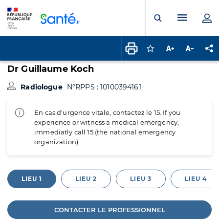
Panneau de gestion des cookies
Menu pr
Ouvrir la rech
Connectez-vous pour
Augmenter la t
Diminuer 
Pa
Dr Guillaume Koch
Radiologue
N°RPPS : 10100394161
En cas d'urgence vitale, contactez le 15. If you
experience or witness a medical emergency,
immediatly call 15 (the national emergency
organization).
LIEU 1
LIEU 2
LIEU 3
LIEU 4
CONTACTER LE PROFESSIONNEL