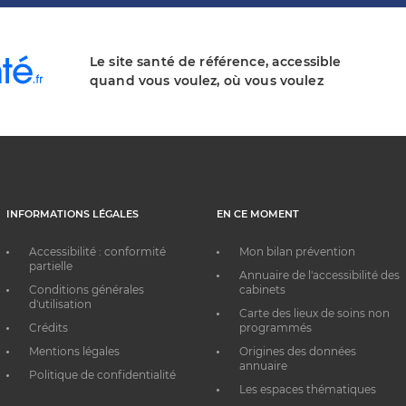
Le site santé de référence, accessible
quand vous voulez, où vous voulez
INFORMATIONS LÉGALES
EN CE MOMENT
Accessibilité : conformité
Mon bilan prévention
partielle
Annuaire de l'accessibilité des
Conditions générales
cabinets
d'utilisation
Carte des lieux de soins non
Crédits
programmés
Mentions légales
Origines des données
annuaire
Politique de confidentialité
Les espaces thématiques