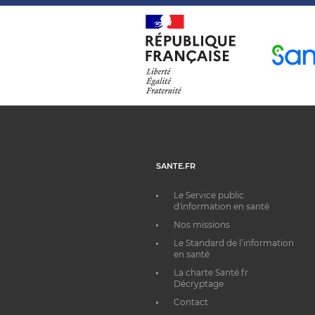
SANTE.FR
Le Service public
d'information en santé
Nos missions
Le Standard de l’information
en santé
La charte Santé.fr
Décryptage
Contact