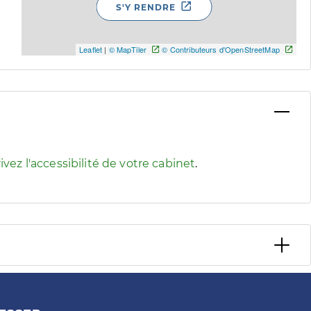
S'Y RENDRE
Leaflet
|
© MapTiler
© Contributeurs d'OpenStreetMap
 pour afficher les informations d'accessibilité associées
ivez l'accessibilité de votre cabinet
.