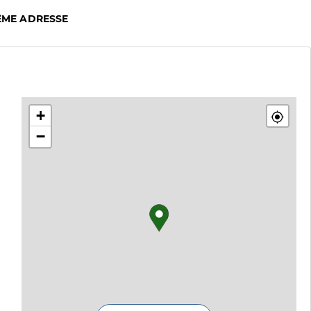
ÊME ADRESSE
+
−