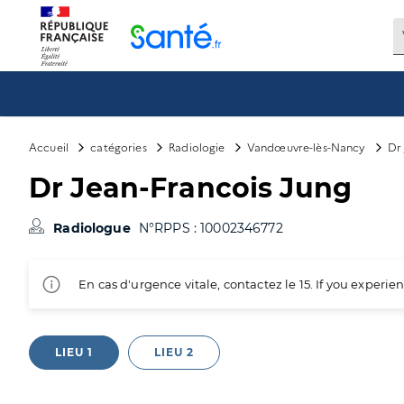
Panneau de gestion des cookies
Accueil
catégories
Radiologie
Vandœuvre-lès-Nancy
Dr 
Dr Jean-Francois Jung
Radiologue
N°RPPS : 10002346772
En cas d'urgence vitale, contactez le 15. If you exper
LIEU 1
LIEU 2