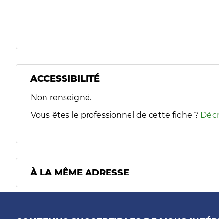
ACCESSIBILITÉ
Filtres
Non renseigné.
Sélectionnez un ou plusieurs handicaps/besoins spécifiques
Vous êtes le professionnel de cette fiche ?
Décr
À LA MÊME ADRESSE