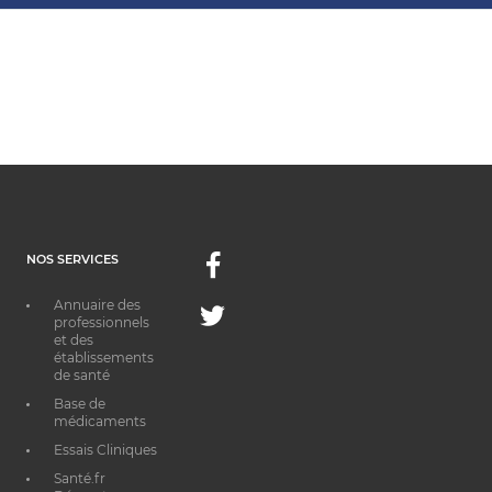
NOS SERVICES
Facebook
Annuaire des
Twitter
professionnels
et des
établissements
de santé
Base de
médicaments
Essais Cliniques
Santé.fr