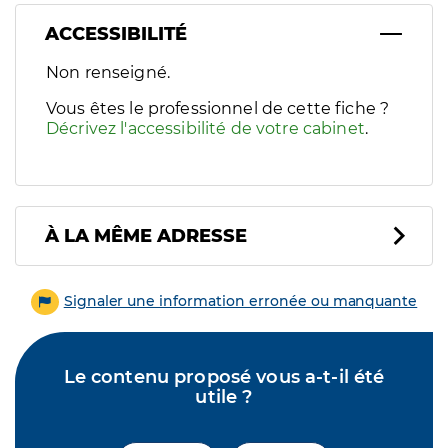
ACCESSIBILITÉ
Filtres
Non renseigné.
Sélectionnez un ou plusieurs handicaps/besoins spécifiques p
Vous êtes le professionnel de cette fiche ?
Décrivez l'accessibilité de votre cabinet
.
À LA MÊME ADRESSE
Signaler une information erronée ou manquante
Le contenu proposé vous a-t-il été
utile ?