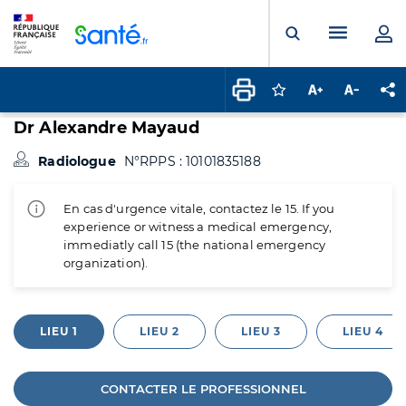
Panneau de gestion des cookies
Menu pr
Ouvrir la rech
Connectez-vous pour
Augmenter la t
Diminuer 
Pa
Dr Alexandre Mayaud
Radiologue
N°RPPS : 10101835188
En cas d'urgence vitale, contactez le 15. If you
experience or witness a medical emergency,
immediatly call 15 (the national emergency
organization).
LIEU 1
LIEU 2
LIEU 3
LIEU 4
CONTACTER LE PROFESSIONNEL