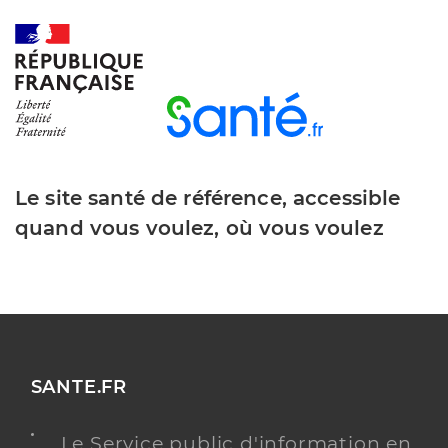
Téléphone
0160795100
Y ALLER
Le site santé de référence, accessible
quand vous voulez, où vous voulez
SANTE.FR
Le Service public d'information en