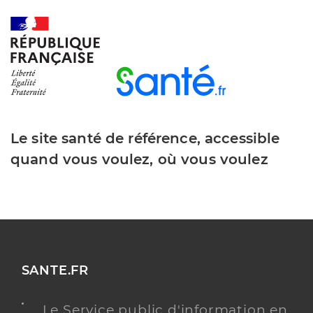
Téléphone
0149083770
Y ALLER
Le site santé de référence, accessible
quand vous voulez, où vous voulez
SANTE.FR
Le Service public d'information en