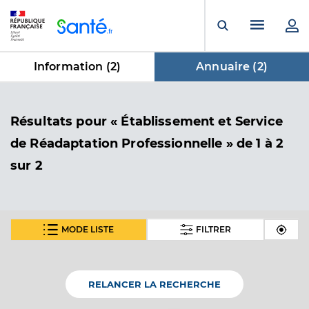
Panneau de gestion des cookies
Menu pr
Ouvrir la rech
Information (
2
)
Annuaire (
2
)
dans Annuaire
Résultats
pour « Établissement et Service
de Réadaptation Professionnelle »
de 1 à 2
sur 2
MODE LISTE
FILTRER
Ehpad amv residence saint joseph
Etablissement d'hébergement pour personnes
Etablissement de soins
âgées dépendantes
RELANCER LA RECHERCHE