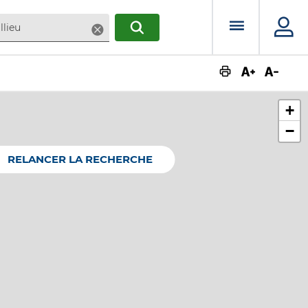
Menu prin
Supprimer
RECHERCHER
Augmente
Dimin
+
−
RELANCER LA RECHERCHE