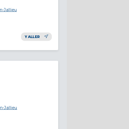
-Jallieu
Y ALLER
-Jallieu