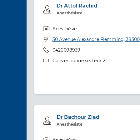
Dr Attof Rachid
Professionel de santé
Anesthésiste
Anesthésie
Spécialités
Adresse
30 Avenue Alexandre Flemming, 38300 
Téléphone
0426098939
Type de convention
Conventionné secteur 2
Dr Bachour Ziad
Professionel de santé
Anesthésiste
Anesthésie