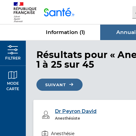
Panneau de gestion des cookies
Information (
1
)
Annuai
dans Annu
Résultats
pour « Ane
FILTRER
1 à 25 sur 45
MODE
SUIVANT
CARTE
Dr Peyron David
Professionel de santé
Anesthésiste
Anesthésie