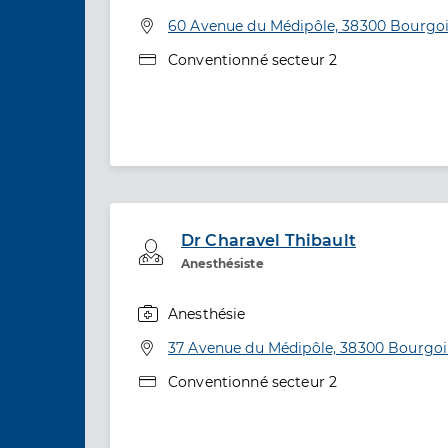
Spécialités
Adresse
60 Avenue du Médipôle, 38300 Bourgoin
Type de convention
Conventionné secteur 2
Dr Charavel Thibault
Professionel de santé
Anesthésiste
Anesthésie
Spécialités
Adresse
37 Avenue du Médipôle, 38300 Bourgoin
Type de convention
Conventionné secteur 2