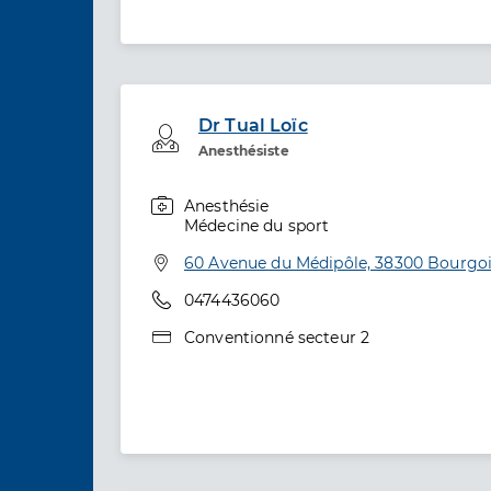
Dr Tual Loïc
Professionel de santé
Anesthésiste
Anesthésie
Spécialités
Médecine du sport
Adresse
60 Avenue du Médipôle, 38300 Bourgoin
Téléphone
0474436060
Type de convention
Conventionné secteur 2