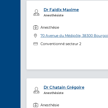
Dr Faidix Maxime
Professionel de santé
Anesthésiste
Anesthésie
Spécialités
Adresse
70 Avenue du Médipôle, 38300 Bourgoin
Type de convention
Conventionné secteur 2
Dr Chatain Grégoire
Professionel de santé
Anesthésiste
Anesthésie