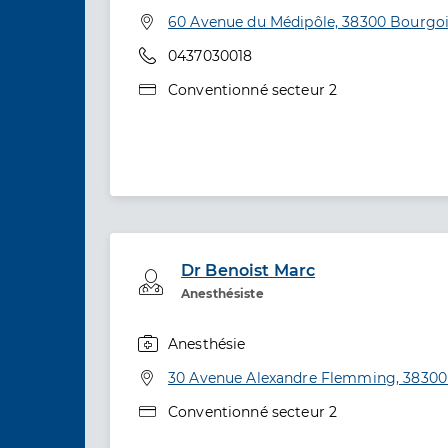
Spécialités
Adresse
60 Avenue du Médipôle, 38300 Bourgoin
Téléphone
0437030018
Type de convention
Conventionné secteur 2
Dr Benoist Marc
Professionel de santé
Anesthésiste
Anesthésie
Spécialités
Adresse
30 Avenue Alexandre Flemming, 38300 
Type de convention
Conventionné secteur 2