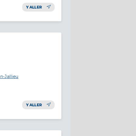
Y ALLER
-Jallieu
Y ALLER