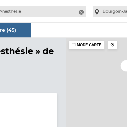
Supprimer
re (
45
)
MODE CARTE
aire
sthésie »
de