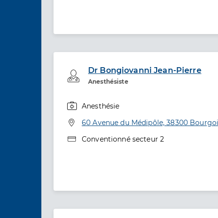
Dr Bongiovanni Jean-Pierre
Professionel de santé
Anesthésiste
Anesthésie
Spécialités
Adresse
60 Avenue du Médipôle, 38300 Bourgoin
Type de convention
Conventionné secteur 2