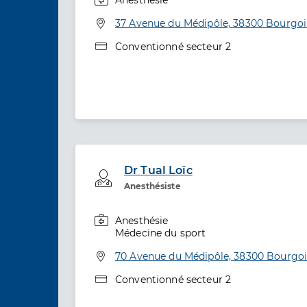
Spécialités
Adresse
37 Avenue du Médipôle, 38300 Bourgoin
Type de convention
Conventionné secteur 2
Dr Tual Loïc
Professionel de santé
Anesthésiste
Anesthésie
Spécialités
Médecine du sport
Adresse
70 Avenue du Médipôle, 38300 Bourgoin
Type de convention
Conventionné secteur 2