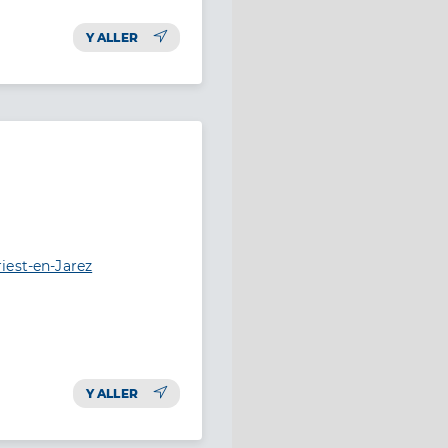
Y ALLER
iest-en-Jarez
Y ALLER