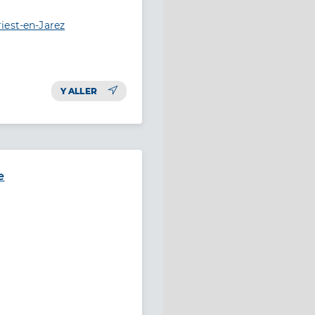
iest-en-Jarez
Y ALLER
e