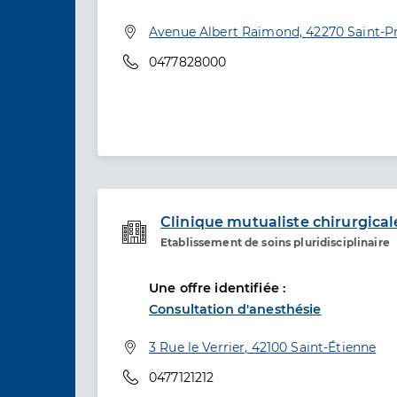
Adresse
Avenue Albert Raimond, 42270 Saint-Pr
Téléphone
0477828000
Clinique mutualiste chirurgical
Etablissement de soins pluridisciplinaire
Etablissement de soins
Une offre identifiée :
Consultation d'anesthésie
Adresse
3 Rue le Verrier, 42100 Saint-Étienne
Téléphone
0477121212