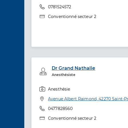
Téléphone
0781524572
Type de convention
Conventionné secteur 2
Dr Grand Nathalie
Professionel de santé
Anesthésiste
Anesthésie
Spécialités
Adresse
Avenue Albert Raimond, 42270 Saint-Pr
Téléphone
0477828560
Type de convention
Conventionné secteur 2