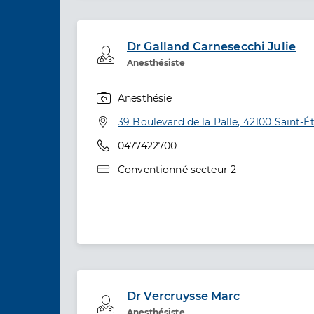
Dr Galland Carnesecchi Julie
Professionel de santé
Anesthésiste
Anesthésie
Spécialités
Adresse
39 Boulevard de la Palle, 42100 Saint-É
Téléphone
0477422700
Type de convention
Conventionné secteur 2
Dr Vercruysse Marc
Professionel de santé
Anesthésiste