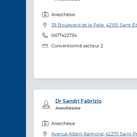
Anesthésie
Spécialités
Adresse
39 Boulevard de la Palle, 42100 Saint-É
Téléphone
0477422734
Type de convention
Conventionné secteur 2
Dr Sandri Fabrizio
Professionel de santé
Anesthésiste
Anesthésie
Spécialités
Adresse
Avenue Albert Raimond, 42270 Saint-Pr