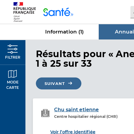
Panneau de gestion des cookies
Information (
1
)
Annuai
dans Annu
Résultats
pour « Ane
FILTRER
1 à 25 sur 33
MODE
SUIVANT
CARTE
Chu saint etienne
Centre hospitalier régional (CHR)
Etablissement de soins
Voir l’offre identifiée