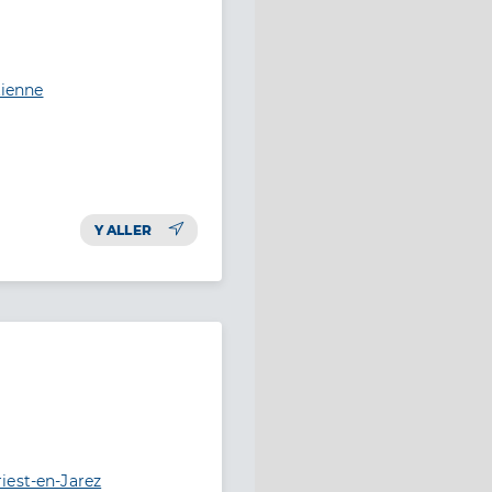
tienne
Y ALLER
iest-en-Jarez