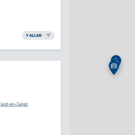
Y ALLER
iest-en-Jarez