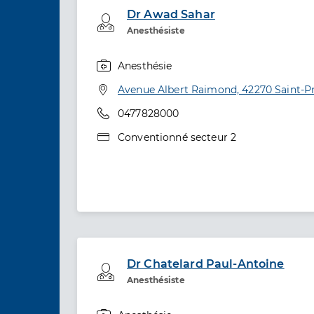
Dr Awad Sahar
Professionel de santé
Anesthésiste
Anesthésie
Spécialités
Adresse
Avenue Albert Raimond, 42270 Saint-Pr
Téléphone
0477828000
Type de convention
Conventionné secteur 2
Dr Chatelard Paul-Antoine
Professionel de santé
Anesthésiste