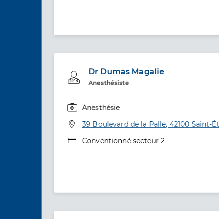
Dr Dumas Magalie
Professionel de santé
Anesthésiste
Anesthésie
Spécialités
Adresse
39 Boulevard de la Palle, 42100 Saint-É
Type de convention
Conventionné secteur 2