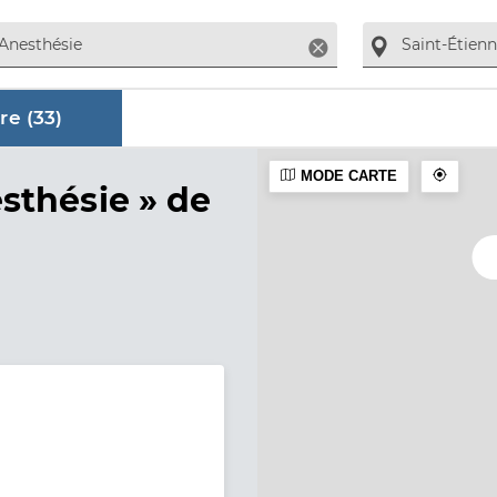
Supprimer
re (
33
)
MODE CARTE
aire
sthésie »
de