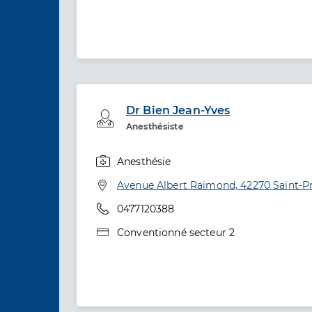
Dr Bien Jean-Yves
Professionel de santé
Anesthésiste
Anesthésie
Spécialités
Adresse
Avenue Albert Raimond, 42270 Saint-Pr
Téléphone
0477120388
Type de convention
Conventionné secteur 2