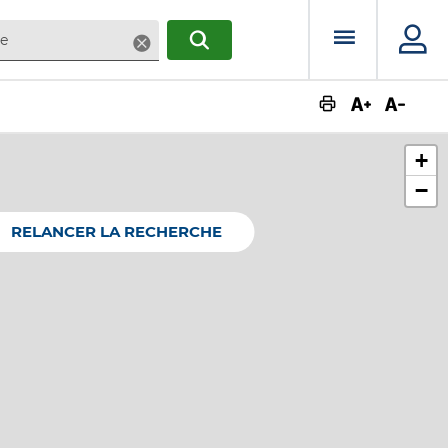
Menu prin
Supprimer
RECHERCHER
Augmente
Dimin
+
−
RELANCER LA RECHERCHE