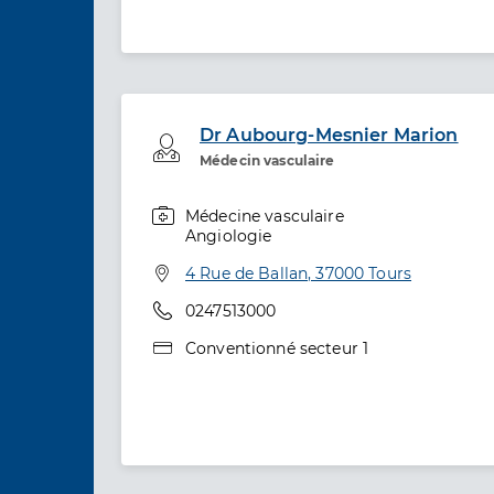
Dr Aubourg-Mesnier Marion
Professionel de santé
Médecin vasculaire
Médecine vasculaire
Spécialités
Angiologie
Adresse
4 Rue de Ballan, 37000 Tours
Téléphone
0247513000
Type de convention
Conventionné secteur 1