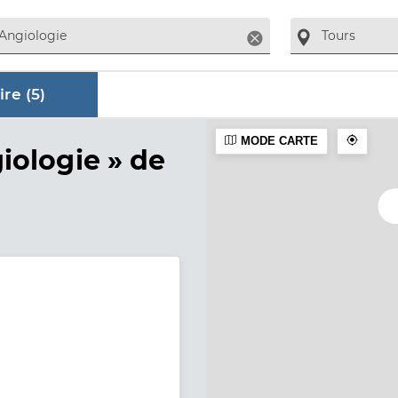
Supprimer
re (
5
)
MODE CARTE
aire
iologie »
de