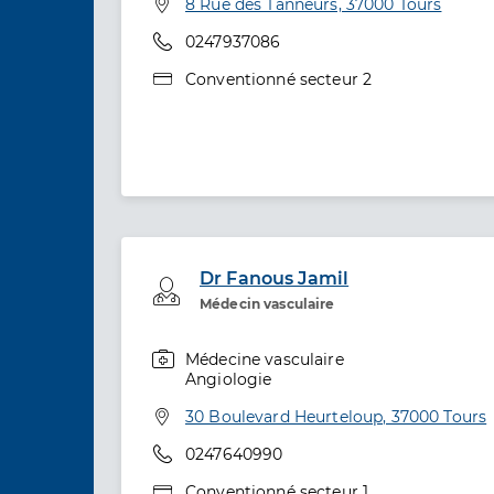
Adresse
8 Rue des Tanneurs, 37000 Tours
Téléphone
0247937086
Type de convention
Conventionné secteur 2
Dr Fanous Jamil
Professionel de santé
Médecin vasculaire
Médecine vasculaire
Spécialités
Angiologie
Adresse
30 Boulevard Heurteloup, 37000 Tours
Téléphone
0247640990
Type de convention
Conventionné secteur 1