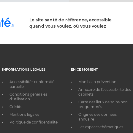
Le site santé de référence, accessible
quand vous voulez, où vous voulez
INFORMATIONS LÉGALES
EN CE MOMENT
Accessibilité : conformité
Mon bilan prévention
partielle
Annuaire de l'accessibilité des
Conditions générales
cabinets
d'utilisation
Carte des lieux de soins non
Crédits
programmés
Mentions légales
Origines des données
annuaire
Politique de confidentialité
Les espaces thématiques