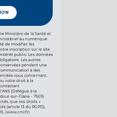
NON
le Ministère de la Santé et
ministériel au numérique
té de modifier les
tre inscription sur le site
l’intérêt public. Les données
obligatoire. Les autres
 conservées pendant une
e communication à des
onnées vous concernant,
ou votre droit à la
contactant
l’ANS (Délégué à la
dour-sur-Glane - 75015
ctés, que vos droits «
és (article 13 du RGPD),
IL (www.cnil.fr)