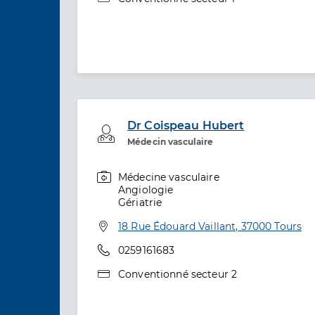
Dr Coispeau Hubert
Professionel de santé
Médecin vasculaire
Médecine vasculaire
Spécialités
Angiologie
Gériatrie
Adresse
18 Rue Édouard Vaillant, 37000 Tours
Téléphone
0259161683
Type de convention
Conventionné secteur 2