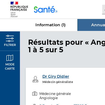
Panneau de gestion des cookies
Information (
1
)
Annuai
dans Annu
Résultats
pour « Ang
FILTRER
1 à 5 sur 5
MODE
CARTE
Dr Giry Didier
Professionel de santé
Médecin généraliste
Médecine générale
Spécialités
Angiologie