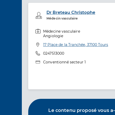
Dr Breteau Christophe
Professionel de santé
Médecin vasculaire
Médecine vasculaire
Spécialités
Angiologie
Adresse
17 Place de la Tranchée, 37100 Tours
Téléphone
0247513000
Type de convention
Conventionné secteur 1
Le contenu proposé vous a-t-