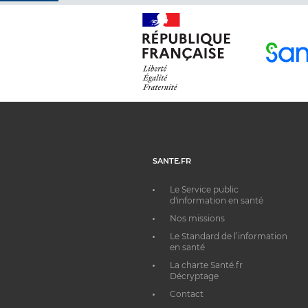
SANTE.FR
Le Service public
d'information en santé
Nos missions
Le Standard de l’information
en santé
La charte Santé.fr
Décryptage
Contact