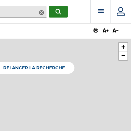
Menu prin
Supprimer
RECHERCHER
Augmente
Dimin
+
−
RELANCER LA RECHERCHE