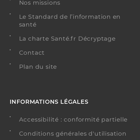
Nos missions
Adresse
1 Rue de l’Hopital, 59190 Hazebrouck
Le Standard de l’information en
Type de convention
Conventionné secteur 1
santé
Y ALLER
La charte Santé.fr Décryptage
Contact
Plan du site
Dr Giraud-Genouville Claire
Professionel de santé
Cancérologue
Cancérologie
Spécialités
INFORMATIONS LÉGALES
Adresse
1 Rue de l’Hopital, 59190 Hazebrouck
Accessibilité : conformité partielle
Y ALLER
Conditions générales d'utilisation