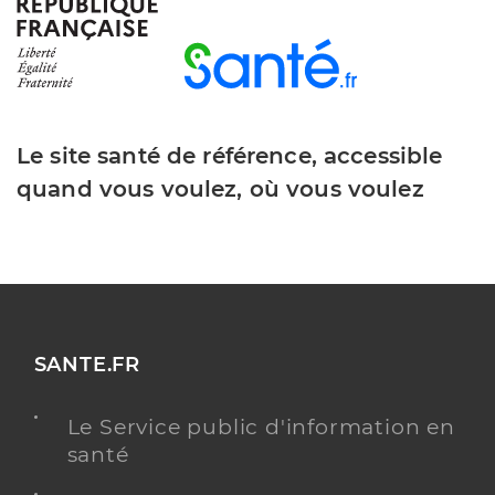
Dr Gras Louis
Professionel de santé
Cancérologue
Cancérologie
Spécialités
Le site santé de référence, accessible
Adresse
1 Rue de l’Hopital, 59190 Hazebrouck
quand vous voulez, où vous voulez
Type de convention
Conventionné secteur 1
Y ALLER
SANTE.FR
Dr Blanc Anne-Sophie
Professionel de santé
Médecin interniste
Le Service public d'information en
santé
Médecine interne
Spécialités
Cancérologie