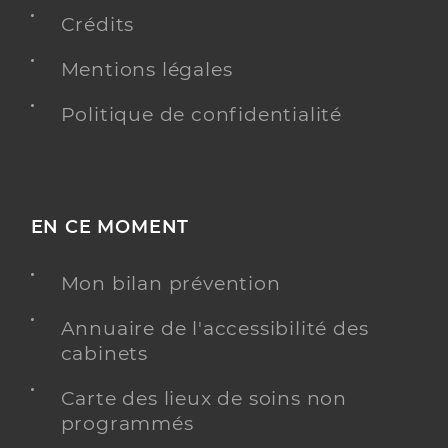
Crédits
Dr Vautravers Dewas Claire
Professionel de santé
Mentions légales
Cancérologue
Politique de confidentialité
Cancérologie
Spécialités
Adresse
1 Rue de l’Hopital, 59190 Hazebrouck
Type de convention
Conventionné secteur 1
EN CE MOMENT
Y ALLER
Mon bilan prévention
Annuaire de l'accessibilité des
cabinets
Dr Tokarski Marc
Professionel de santé
Cancérologue
Carte des lieux de soins non
programmés
Cancérologie
Spécialités