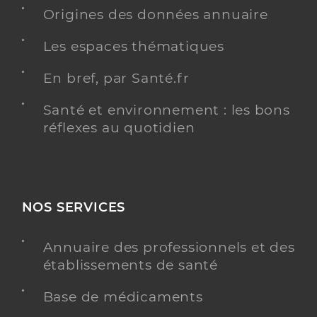
Adresse
1 Rue de l’Hopital, 59190 Hazebrouck
Origines des données annuaire
Type de convention
Conventionné secteur 1
Les espaces thématiques
En bref, par Santé.fr
Y ALLER
Santé et environnement : les bons
réflexes au quotidien
Dr Fournier Clémence
Professionel de santé
Cancérologue
Cancérologie
NOS SERVICES
Spécialités
Adresse
1 Rue de l’Hopital, 59190 Hazebrouck
Annuaire des professionnels et des
établissements de santé
Y ALLER
Base de médicaments