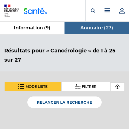
Panneau de gestion des cookies
Menu pr
Ouvrir la rech
Information (
9
)
Annuaire (
27
)
dans Annuaire
Résultats
pour « Cancérologie »
de 1 à 25
sur 27
MODE LISTE
FILTRER
SUIVANT
Dr Maillard Sophie
Professionel de santé
Cancérologue
RELANCER LA RECHERCHE
Cancérologie
Spécialités
Adresse
1 Rue de l’Hopital, 59190 Hazebrouck