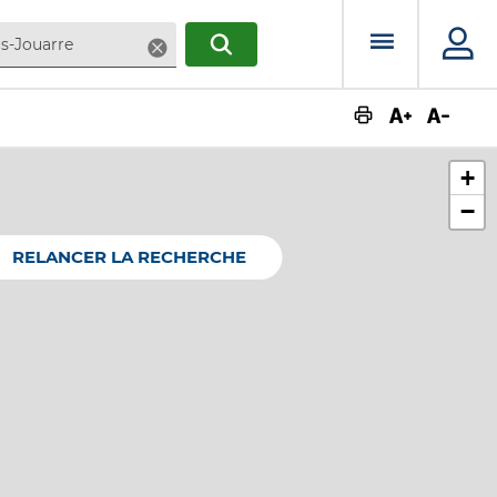
Menu prin
Supprimer
RECHERCHER
Augmente
Dimin
+
−
RELANCER LA RECHERCHE