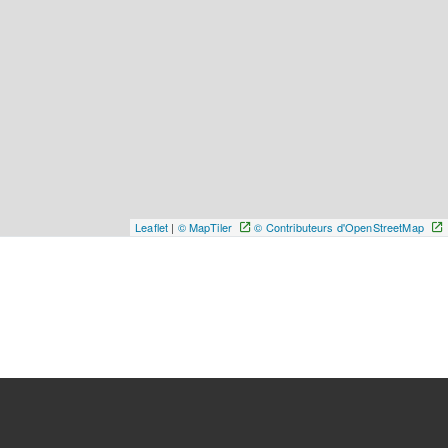
Leaflet
|
© MapTiler
© Contributeurs d'OpenStreetMap