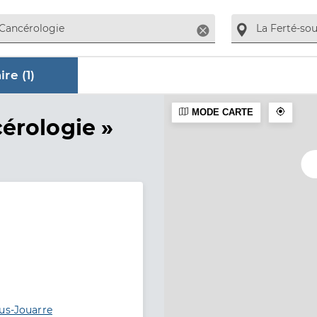
Supprimer
re (
1
)
MODE CARTE
ire
érologie »
ous-Jouarre