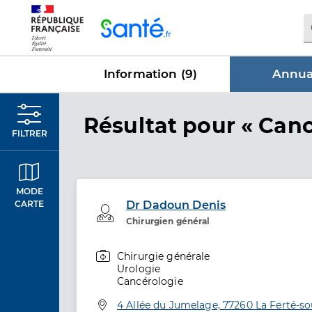
Panneau de gestion des cookies
Information (
9
)
Annuai
dans Annua
Résultat
pour « Canc
FILTRER
MODE
Dr Dadoun Denis
CARTE
Professionel de santé
Chirurgien général
Chirurgie générale
Spécialités
Urologie
Cancérologie
Adresse
4 Allée du Jumelage, 77260 La Ferté-s