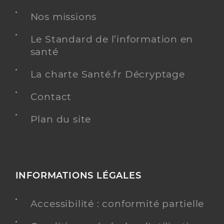
Nos missions
Voir l’offre identifiée
Le Standard de l’information en
Adresse
2 Rue Marie Marvingt, 54100 Nancy
santé
Téléphone
0383935000
La charte Santé.fr Décryptage
Y ALLER
Contact
Plan du site
Dr Baumann Pierre
Professionel de santé
Cancérologue
INFORMATIONS LÉGALES
Cancérologie
Spécialités
Adresse
2 Rue Marie Marvingt, 54100 Nancy
Accessibilité : conformité partielle
Téléphone
0383935005