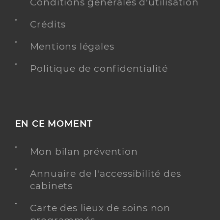
Conditions générales d'utilisation
Type de convention
Conventionné secteur 1
Crédits
Y ALLER
Mentions légales
Politique de confidentialité
Dr May Bertrand
Professionel de santé
Gynécologue-obstétricien
Gynécologie obstétrique
EN CE MOMENT
Spécialités
Cancérologie
Adresse
37 Rue Julie Victoire Daubie, 54100 Nancy
Mon bilan prévention
Téléphone
0383951191
Annuaire de l'accessibilité des
Type de convention
Conventionné secteur 2
cabinets
Carte des lieux de soins non
Y ALLER