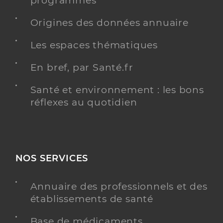
programmés
Origines des données annuaire
Polyclinique de gentilly
Les espaces thématiques
Etablissement de soins pluridisciplinaire
Etablissement de soins
En bref, par Santé.fr
Voir l’offre identifiée
Santé et environnement : les bons
Adresse
2 Rue Marie Marvingt, 54100 Nancy
réflexes au quotidien
Téléphone
0383935000
Y ALLER
NOS SERVICES
Annuaire des professionnels et des
établissements de santé
Dr Gavoille Laurene
Professionel de santé
Cancérologue
Base de médicaments